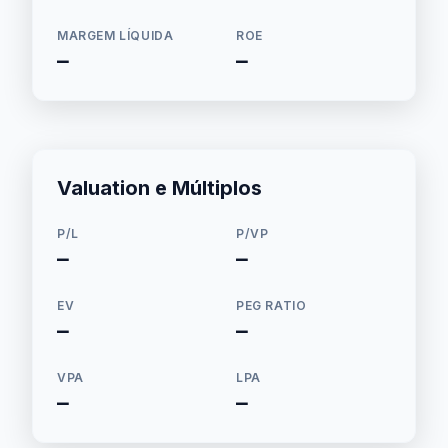
MARGEM LÍQUIDA
ROE
—
—
Valuation e Múltiplos
P/L
P/VP
—
—
EV
PEG RATIO
—
—
VPA
LPA
—
—