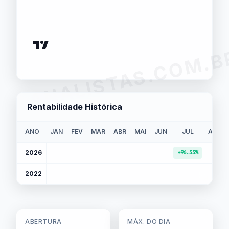
ANALISTAS.COM.B
Rentabilidade Histórica
ANO
JAN
FEV
MAR
ABR
MAI
JUN
JUL
AGO
2026
-
-
-
-
-
-
-
+96.33%
2022
-
-
-
-
-
-
-
-
ABERTURA
MÁX. DO DIA