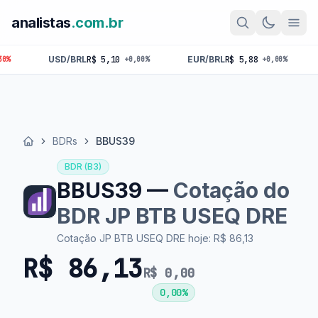
analistas
.com.br
USD/BRL
R$ 5,10
EUR/BRL
R$ 5,88
GBP/B
+0,00%
+0,00%
BDRs
BBUS39
Início
BDR (B3)
BBUS39 —
Cotação do
BDR JP BTB USEQ DRE
Cotação JP BTB USEQ DRE hoje: R$ 86,13
R$ 86,13
R$ 0,00
0,00%