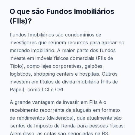
PLRI11
PMFO11
PMIS11
PMLL11
O que são Fundos Imobiliários
PMRL11
PNPR11
PORD11
PQAG11
PQDP11
PRSV11
PSEC11
PVBI11
(FIIs)?
RBDS11
RBFM11
RBHG11
RBHY11
Fundos Imobiliários são condomínios de
RBIR11
RBOP11
RBRD11
RBRI11
investidores que reúnem recursos para aplicar no
RBRL11
RBRP11
RBRR11
RBRS11
mercado imobiliário. A maior parte dos fundos
RBRX11
RBRY11
RBTS11
RBVA11
investe em imóveis físicos comerciais (FIIs de
RCFF11
RCRB11
RCRI11
RDLI11
Tijolo), como lajes corporativas, galpões
RECD11
RECM11
RECR11
RECT11
logísticos, shopping centers e hospitais. Outros
investem em títulos de dívida imobiliária (FIIs de
RELG11
REME11
RENV11
RINV11
Papel), como LCI e CRI.
RMBS11
RNGO11
RPRI11
RSPD11
RTEL16
RZAK11
RZAT11
RZLC11
A grande vantagem de investir em FIIs é o
RZTR11
RZZR11
SAPI11
SCPF11
recebimento recorrente de aluguéis em formato
de rendimentos (dividendos), que atualmente são
SEQR11
SHPH11
SHPP11
SJAU11
isentos de Imposto de Renda para pessoas físicas.
SMRE11
SNCI11
SNEL11
SNFF11
Além disso, as cotas são negociadas na B3,