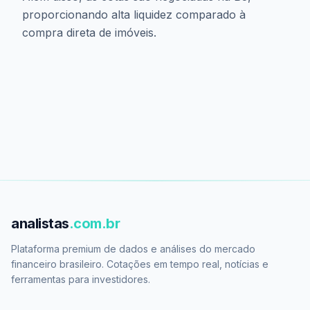
SNME11
SPG211
SPG215
SPGM16
proporcionando alta liquidez comparado à
SPTW11
SPXS11
STYI11
TELM11
compra direta de imóveis.
TEPP11
TGAR11
TJKB11
TMPS11
TOPP11
TORD11
TRBL11
TRNT11
TRPL11
TRPL15
TRUE11
TRXB11
TRXF11
TRXY11
TVRI11
URHF11
URPR11
VCJR11
VCRI11
VCRR11
VCTH11
VGHF11
VGII11
VGIP11
VGIR11
VGRI11
VILG11
VINO11
VISC11
VIUR11
VJFD11
VOTS11
VPPR11
VRTA11
VRTM11
VSHO11
analistas
.com.br
VSLH11
VVCO11
VVCR11
VVMR11
Plataforma premium de dados e análises do mercado
VVRI11
VXXV11
WHGR11
WPLZ11
financeiro brasileiro. Cotações em tempo real, notícias e
WTSP11
WTXA11
XLPR11
XPCI11
ferramentas para investidores.
XPCM11
XPLG11
XPML11
XPSF11