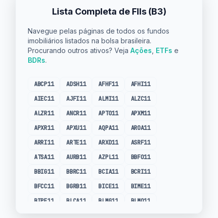
Lista Completa de FIIs (B3)
Navegue pelas páginas de todos os fundos
imobiliários listados na bolsa brasileira.
Procurando outros ativos? Veja
Ações
,
ETFs
e
BDRs
.
ABCP11
ADSH11
AFHF11
AFHI11
AIEC11
AJFI11
ALMI11
ALZC11
ALZR11
ANCR11
APTO11
APXM11
APXR11
APXU11
AQPA11
AROA11
ARRI11
ARTE11
ARXD11
ASRF11
ATSA11
AURB11
AZPL11
BBFO11
BBIG11
BBRC11
BCIA11
BCRI11
BFCC11
BGRB11
BICE11
BIME11
BIPE11
BLCA11
BLMG11
BLMO11
BLOG11
BMLC11
BNFS11
BPML11