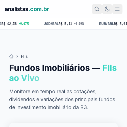
analistas
.com.br
,38
USD/BRL
R$ 5,11
EUR/BRL
R$ 5,91
+0,67%
+0,00%
+0,00
FIIs
Início
Fundos Imobiliários —
FIIs
ao Vivo
Monitore em tempo real as cotações,
dividendos e variações dos principais fundos
de investimento imobiliário da B3.