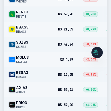
WEGE3
RENT3
R$ 39,20
▲ 
+0,28%
RENT3
BBAS3
R$ 21,05
▲ 
+0,29%
BBAS3
SUZB3
R$ 42,84
▼ 
-0,42%
SUZB3
MGLU3
R$ 4,79
▼ 
-2,64%
MGLU3
B3SA3
R$ 15,55
▼ 
-0,96%
B3SA3
AXIA3
R$ 53,71
+0,00%
AXIA3
PRIO3
R$ 59,20
▲ 
+1,28%
PRIO3