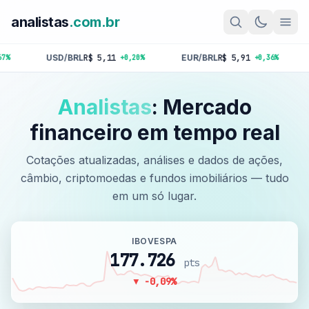
analistas
.com.br
RL
R$ 5,11
EUR/BRL
R$ 5,91
GBP/BRL
R$ 6,8
+0,20%
+0,36%
Analistas
: Mercado
financeiro em tempo real
Cotações atualizadas, análises e dados de ações,
câmbio, criptomoedas e fundos imobiliários — tudo
em um só lugar.
IBOVESPA
177.726
pts
▼ -0,09%