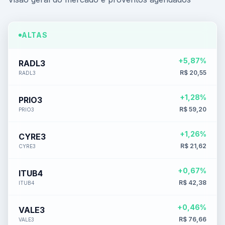
ALTAS
+5,87%
RADL3
R$ 20,55
RADL3
+1,28%
PRIO3
R$ 59,20
PRIO3
+1,26%
CYRE3
R$ 21,62
CYRE3
+0,67%
ITUB4
R$ 42,38
ITUB4
+0,46%
VALE3
R$ 76,66
VALE3