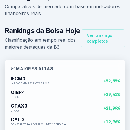
Comparativos de mercado com base em indicadores
financeiros reais
Rankings da Bolsa Hoje
Ver rankings
Classificação em tempo real dos
completos
maiores destaques da B3
📈 MAIORES ALTAS
IFCM3
+52,35%
INFRACOMMERCE CXAAS S.A.
OIBR4
+29,41%
OI S.A.
CTAX3
+21,99%
CTAX3
CALI3
+19,96%
CONSTRUTORA ADOLPHO LINDENBERG S.A.