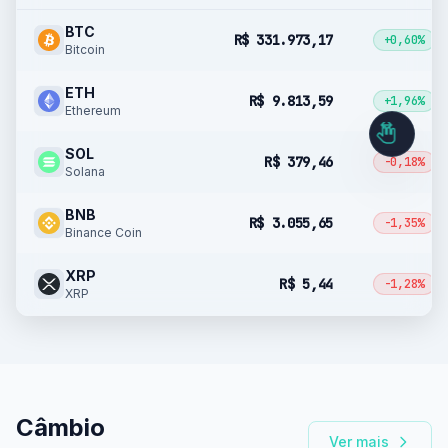
BTC
R$ 331.973,17
+0,60%
Bitcoin
ETH
R$ 9.813,59
+1,96%
Ethereum
SOL
R$ 379,46
-0,18%
Solana
BNB
R$ 3.055,65
-1,35%
Binance Coin
XRP
R$ 5,44
-1,28%
XRP
Câmbio
Ver mais