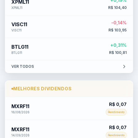
+0,19%
XPML11
R$ 104,40
XPML11
-0,14%
VISC11
R$ 103,95
VISC11
+0,31%
BTLG11
R$ 100,81
BTLG11
VER TODOS
MELHORES DIVIDENDOS
R$ 0,07
MXRF11
16/08/2026
Rendimento
R$ 0,07
MXRF11
14/09/2026
Rendimento