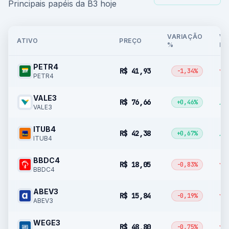
Principais papéis da B3 hoje
VARIAÇÃO
VA
ATIVO
PREÇO
%
R$
PETR4
R$ 41,93
▼ 
-1,34%
PETR4
VALE3
R$ 76,66
▲ 
+0,46%
VALE3
ITUB4
R$ 42,38
▲ 
+0,67%
ITUB4
BBDC4
R$ 18,05
▼ 
-0,83%
BBDC4
ABEV3
R$ 15,84
▼ 
-0,19%
ABEV3
WEGE3
R$ 48,80
▼ 
-0,75%