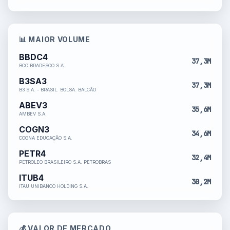
📊 MAIOR VOLUME
BBDC4
37,3M
BCO BRADESCO S.A.
B3SA3
37,3M
B3 S.A. - BRASIL. BOLSA. BALCÃO
ABEV3
35,6M
AMBEV S.A.
COGN3
34,6M
COGNA EDUCAÇÃO S.A.
PETR4
32,4M
PETROLEO BRASILEIRO S.A. PETROBRAS
ITUB4
30,2M
ITAU UNIBANCO HOLDING S.A.
💰 VALOR DE MERCADO