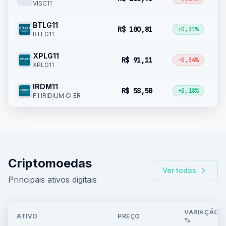
VISC11
BTLG11
R$ 100,81
▲
+0,31%
BTLG11
XPLG11
R$ 91,11
▼
-0,34%
XPLG11
IRDM11
R$ 58,50
▲
+2,18%
FII IRIDIUM CI ER
Criptomoedas
Ver todas
Principais ativos digitais
VARIAÇÃO
ATIVO
PREÇO
%