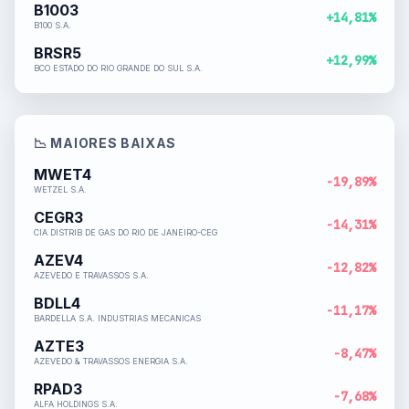
B1003
+14,81%
B100 S.A.
BRSR5
+12,99%
BCO ESTADO DO RIO GRANDE DO SUL S.A.
📉 MAIORES BAIXAS
MWET4
-19,89%
WETZEL S.A.
CEGR3
-14,31%
CIA DISTRIB DE GAS DO RIO DE JANEIRO-CEG
AZEV4
-12,82%
AZEVEDO E TRAVASSOS S.A.
BDLL4
-11,17%
BARDELLA S.A. INDUSTRIAS MECANICAS
AZTE3
-8,47%
AZEVEDO & TRAVASSOS ENERGIA S.A.
RPAD3
-7,68%
ALFA HOLDINGS S.A.