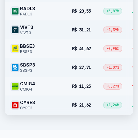
RADL3
R$ 20,55
▲ 
+5,87%
RADL3
VIVT3
R$ 31,21
▼ 
-1,39%
VIVT3
BBSE3
R$ 41,67
▼ 
-0,95%
BBSE3
SBSP3
R$ 27,71
▼ 
-1,07%
SBSP3
CMIG4
R$ 11,25
▼ 
-0,27%
CMIG4
CYRE3
R$ 21,62
▲ 
+1,26%
CYRE3