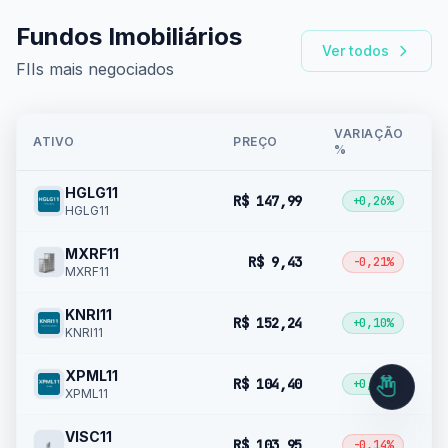
Fundos Imobiliários
Ver todos
FIIs mais negociados
VARIAÇÃO
V
ATIVO
PREÇO
%
R
HGLG11
R$ 147,99
▲
+0,26%
HGLG11
MXRF11
R$ 9,43
▼
-0,21%
MXRF11
KNRI11
R$ 152,24
▲
+0,10%
KNRI11
XPML11
R$ 104,40
▲
+0,19%
XPML11
VISC11
R$ 103,95
▼
-0,14%