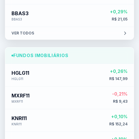
+0,29%
BBAS3
R$ 21,05
BBAS3
VER TODOS
FUNDOS IMOBILIÁRIOS
+0,26%
HGLG11
R$ 147,99
HGLG11
-0,21%
MXRF11
R$ 9,43
MXRF11
+0,10%
KNRI11
R$ 152,24
KNRI11