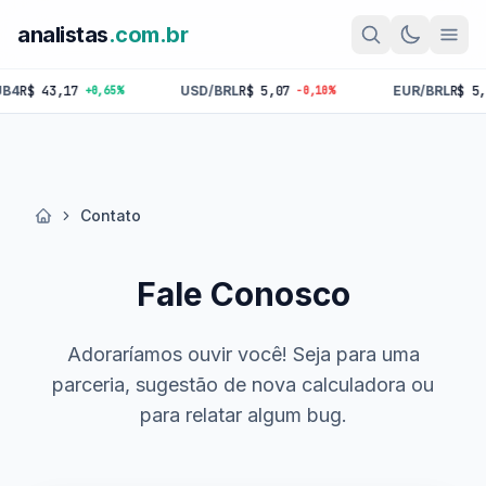
analistas
.com.br
4
R$ 43,17
USD/BRL
R$ 5,07
EUR/BRL
R$ 5,84
+0,65%
-0,10%
Contato
Início
Fale Conosco
Adoraríamos ouvir você! Seja para uma
parceria, sugestão de nova calculadora ou
para relatar algum bug.