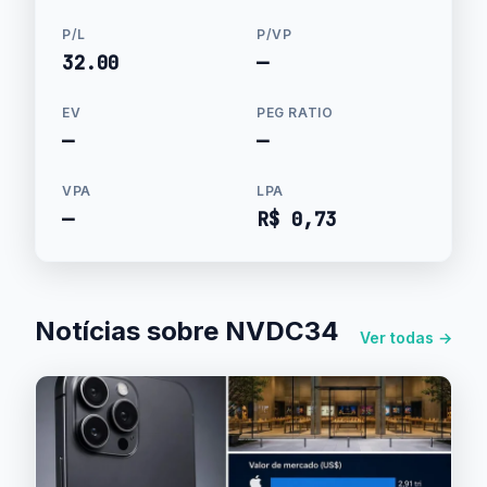
P/L
P/VP
32.00
—
EV
PEG RATIO
—
—
VPA
LPA
—
R$ 0,73
Notícias sobre NVDC34
Ver todas →