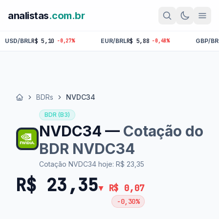
analistas
.com.br
 5,10
EUR/BRL
R$ 5,88
GBP/BRL
R$ 6,86
-0,27%
-0,48%
-0,
BDRs
NVDC34
Início
BDR (B3)
NVDC34 —
Cotação do
BDR NVDC34
Cotação NVDC34 hoje: R$ 23,35
R$ 23,35
▼ R$ 0,07
-0,30%