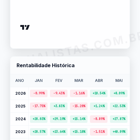
ANALISTAS.COM.B
Rentabilidade Histórica
ANO
JAN
FEV
MAR
ABR
MAI
J
2026
-0.99%
-9.43%
-1.16%
+10.54%
+8.09%
-4.
2025
-17.75%
+3.83%
-15.20%
+1.24%
+22.53%
+12.
2024
+28.03%
+29.19%
+15.14%
-0.89%
+27.87%
+20.
2023
+28.57%
+23.64%
+15.10%
-1.51%
+40.09%
+4.