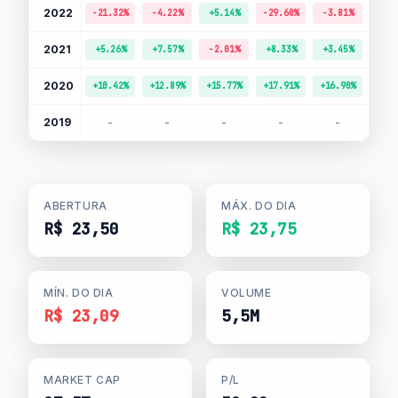
2022
-21.32%
-4.22%
+5.14%
-29.60%
-3.81%
-10.
2021
+5.26%
+7.57%
-2.01%
+8.33%
+3.45%
+17.
2020
+10.42%
+12.89%
+15.77%
+17.91%
+16.90%
+8.
2019
-
-
-
-
-
+9.
ABERTURA
MÁX. DO DIA
R$ 23,50
R$ 23,75
MÍN. DO DIA
VOLUME
R$ 23,09
5,5M
MARKET CAP
P/L