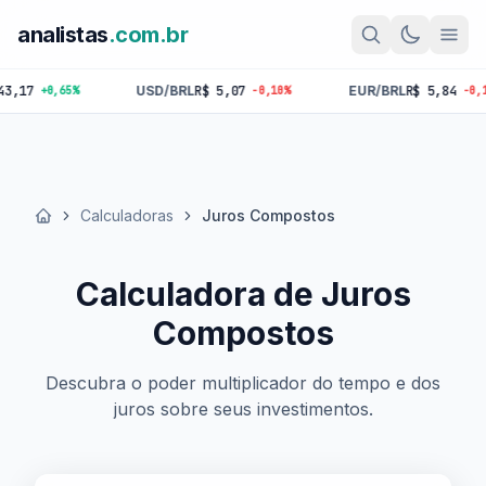
analistas
.com.br
USD/BRL
R$ 5,07
EUR/BRL
R$ 5,84
+0,65%
-0,10%
-0,18%
Calculadoras
Juros Compostos
Início
Calculadora de Juros
Compostos
Descubra o poder multiplicador do tempo e dos
juros sobre seus investimentos.