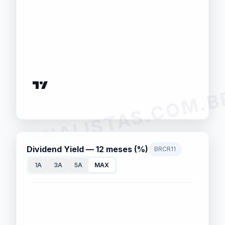
ANALISTAS.COM.B
Dividend Yield — 12 meses (%)
BRCR11
1A
3A
5A
MAX