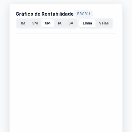
Gráfico de Rentabilidade
BRCR11
1M
3M
6M
1A
5A
Linha
Velas