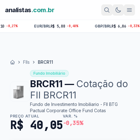
analistas
.com.br
EUR/BRL
R$ 5,88
GBP/BRL
R$ 6,86
BTC
R
-0,48%
-0,33%
FIIs
BRCR11
Início
Fundo Imobiliário
BRCR11 —
Cotação do
FII BRCR11
Fundo de Investimento Imobiliario - FII BTG
Pactual Corporate Office Fund Cotas
PREÇO ATUAL
VAR. %
R$ 40,05
-0,35%