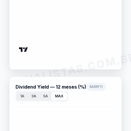
ANALISTAS.COM.B
Dividend Yield — 12 meses (%)
MXRF11
1A
3A
5A
MAX