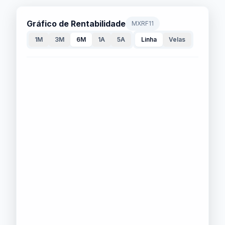
Gráfico de Rentabilidade
MXRF11
1M
3M
6M
1A
5A
Linha
Velas