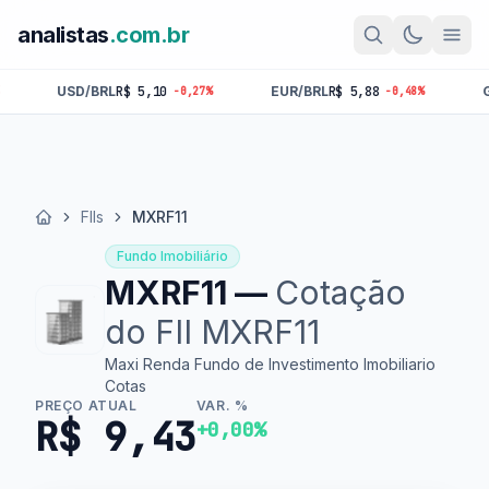
analistas
.com.br
BRL
R$ 5,10
EUR/BRL
R$ 5,88
GBP/BRL
R$ 6,
-0,27%
-0,48%
FIIs
MXRF11
Início
Fundo Imobiliário
MXRF11 —
Cotação
do FII MXRF11
Maxi Renda Fundo de Investimento Imobiliario
Cotas
PREÇO ATUAL
VAR. %
R$ 9,43
+0,00%