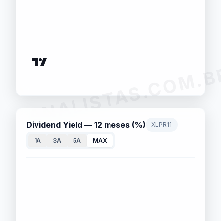
ANALISTAS.COM.B
Dividend Yield — 12 meses (%)
XLPR11
1A
3A
5A
MAX