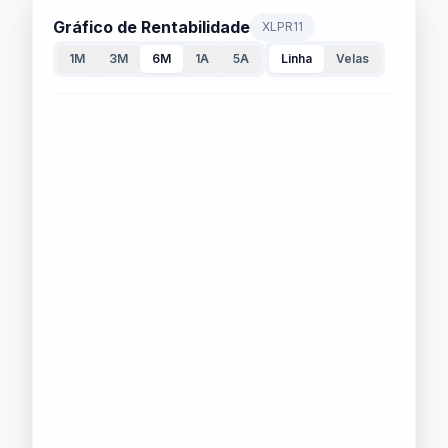
Gráfico de Rentabilidade
XLPR11
1M
3M
6M
1A
5A
Linha
Velas