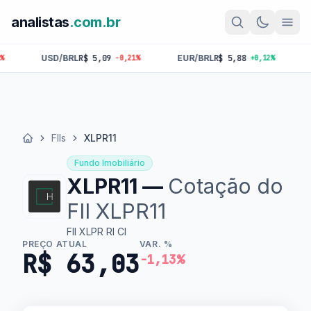
analistas
.com.br
/BRL
R$ 5,09
EUR/BRL
R$ 5,88
GBP/BRL
R$ 6
-0,21%
+0,12%
FIIs
XLPR11
Início
Fundo Imobiliário
XLPR11 —
Cotação do
FII XLPR11
FII XLPR RI CI
PREÇO ATUAL
VAR. %
R$ 63,03
-1,13%