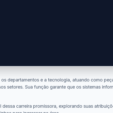
re os departamentos e a tecnologia, atuando como p
os setores. Sua função garante que os sistemas info
l dessa carreira promissora, explorando suas atribuiçõ