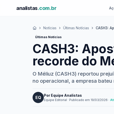
analistas
.com.br
Aç
Notícias
Últimas Notícias
CASH3: Ap
Início
Últimas Notícias
CASH3: Apost
recorde do M
O Méliuz (CASH3) reportou prejuí
no operacional, a empresa bateu 
Por Equipe Analistas
EQ
Equipe Editorial
·
Publicado em
19/03/2026
· A