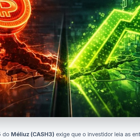
5 do
Méliuz (CASH3)
exige que o investidor leia as en