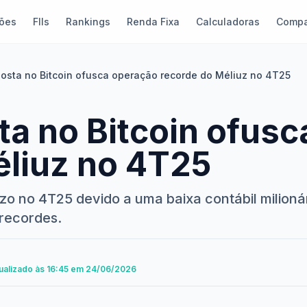
ões
FIIs
Rankings
Renda Fixa
Calculadoras
Compa
osta no Bitcoin ofusca operação recorde do Méliuz no 4T25
a no Bitcoin ofusc
éliuz no 4T25
zo no 4T25 devido a uma baixa contábil milionár
recordes.
tualizado às 16:45 em 24/06/2026