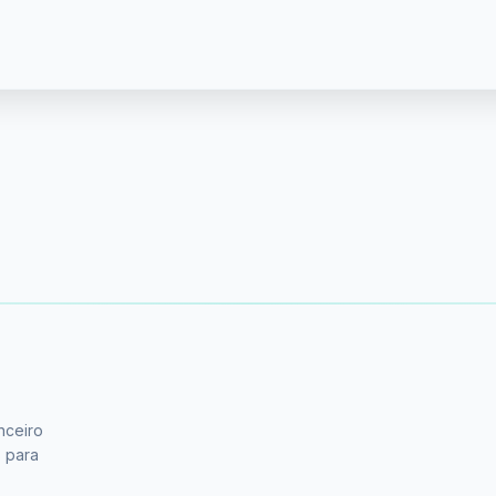
nceiro
s para