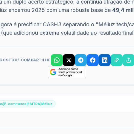
to a um duplo acerto estratégico: a contínua atração de
liuz encerrou 2025 com uma robusta base de
49,4 mil
 agora é precificar CASH3 separando o "Méliuz tech
(que adicionou extrema volatilidade ao resultado final
GOSTOU? COMPARTILHE
das|E-commerce|EBITDA|Méliuz