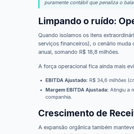
puramente contábil que penaliza o bal
Limpando o ruído: Ope
Quando isolamos os itens extraordinár
serviços financeiros), o cenário muda
anual, somando R$ 18,8 milhões.
A força operacional fica ainda mais ev
EBITDA Ajustado:
R$ 34,6 milhões (c
Margem EBITDA Ajustada:
Atingiu a 
companhia.
Crescimento de Receit
A expansão orgânica também manteve t