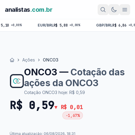
analistas
.com.br
EUR/BRL
R$ 5,88
GBP/BRL
R$ 6,86
BTC
R
+0,00%
+0,00%
Ações
ONCO3
Início
ONCO3 —
Cotação das
ações da ONCO3
Cotação ONCO3 hoje: R$ 0,59
R$ 0,59
▼ R$ 0,01
-1,67%
Última atualização: 06/08/2026, 18:31