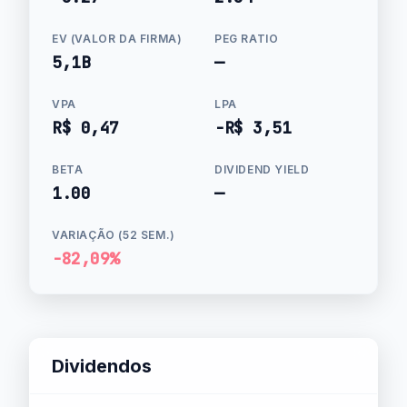
EV (VALOR DA FIRMA)
PEG RATIO
5,1B
—
VPA
LPA
R$ 0,47
-R$ 3,51
BETA
DIVIDEND YIELD
1.00
—
VARIAÇÃO (52 SEM.)
-82,09%
Dividendos