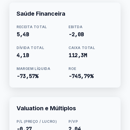
Saúde Financeira
RECEITA TOTAL
EBITDA
5,4B
-2,0B
DÍVIDA TOTAL
CAIXA TOTAL
4,1B
112,3M
MARGEM LÍQUIDA
ROE
-73,57%
-745,79%
Valuation e Múltiplos
P/L (PREÇO / LUCRO)
P/VP
-0.27
2.04