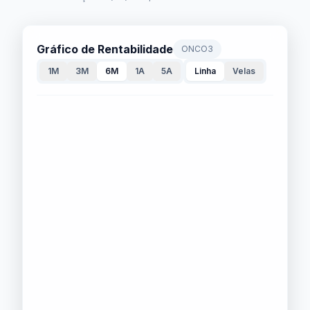
Gráfico de Rentabilidade
ONCO3
1M
3M
6M
1A
5A
Linha
Velas