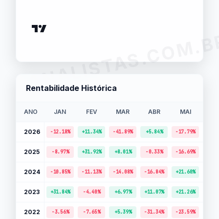
ANALISTAS.COM.B
Rentabilidade Histórica
ANO
JAN
FEV
MAR
ABR
MAI
JU
2026
-12.18%
+11.34%
-41.89%
+5.84%
-17.79%
-8.
2025
-8.97%
+31.92%
+8.01%
-0.33%
-16.69%
+1.
2024
-10.85%
-11.13%
-14.08%
-16.84%
+21.60%
-30.
2023
+31.84%
-4.40%
+6.97%
+11.07%
+21.26%
-7.
2022
-3.56%
-7.65%
+5.39%
-31.34%
-23.59%
-17.