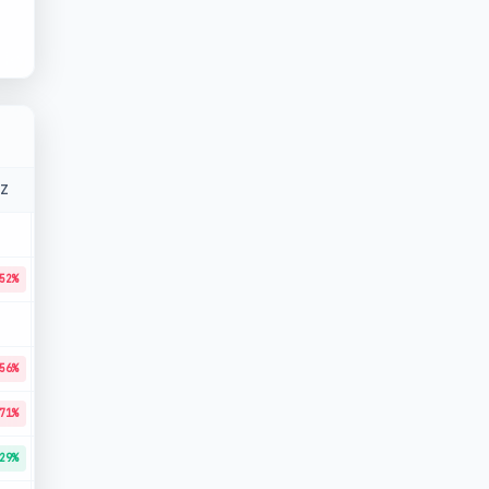
Z
YTD
-97.35%
52%
-78.38%
-73.22%
56%
-87.50%
71%
-78.50%
29%
-37.96%