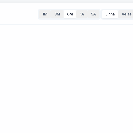
1M
3M
6M
1A
5A
Linha
Velas