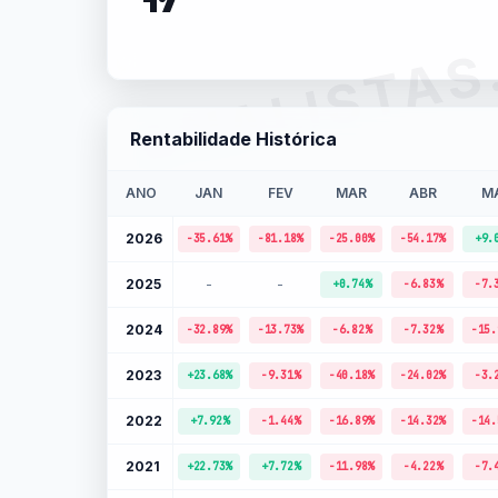
ANALISTAS
Rentabilidade Histórica
ANO
JAN
FEV
MAR
ABR
MA
2026
-35.61%
-81.18%
-25.00%
-54.17%
+9.
2025
-
-
+0.74%
-6.83%
-7.
2024
-32.89%
-13.73%
-6.82%
-7.32%
-15.
2023
+23.68%
-9.31%
-40.18%
-24.02%
-3.
2022
+7.92%
-1.44%
-16.89%
-14.32%
-14.
2021
+22.73%
+7.72%
-11.98%
-4.22%
-7.