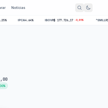
rar
Notícias
A
4.64%
IBOV
R$ 177.726,17
^SMLL
R$ 0,00
-0,09%
+0,00%
0,00
00%