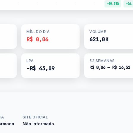
-
-
-
-
-
+50.38%
+16.
MÍN. DO DIA
VOLUME
R$ 0,06
621,0K
LPA
52 SEMANAS
R$ 0,06 — R$ 16,51
-R$ 43,09
IA
SITE OFICIAL
ormado
Não informado