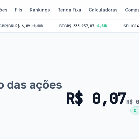
ões
FIIs
Rankings
Renda Fixa
Calculadoras
Compa
9
BTC
R$ 333.957,87
SELIC
14.25%
IPC
+0,00%
+1,28%
o das ações
R$ 0,07
R$ 
0,