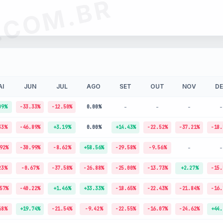
.COM.BR
I
JUN
JUL
AGO
SET
OUT
NOV
DE
-
-
-
-
09%
-33.33%
-12.50%
0.00%
33%
-46.89%
+3.19%
0.00%
+14.43%
-22.52%
-37.21%
-18.
-
-
92%
-30.99%
-8.62%
+58.56%
-29.58%
-9.56%
23%
-0.67%
-37.58%
-26.88%
-25.00%
-13.73%
+2.27%
-15.
57%
-40.22%
+1.46%
+33.33%
-18.65%
-22.43%
-21.84%
-16.
48%
+19.74%
-21.54%
-9.42%
-22.55%
-16.07%
-24.62%
+44.