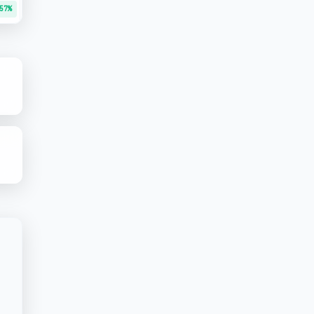
57%
+75.31%