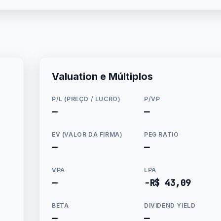
Valuation e Múltiplos
P/L (PREÇO / LUCRO)
P/VP
—
—
EV (VALOR DA FIRMA)
PEG RATIO
—
—
VPA
LPA
—
-R$ 43,09
BETA
DIVIDEND YIELD
—
—