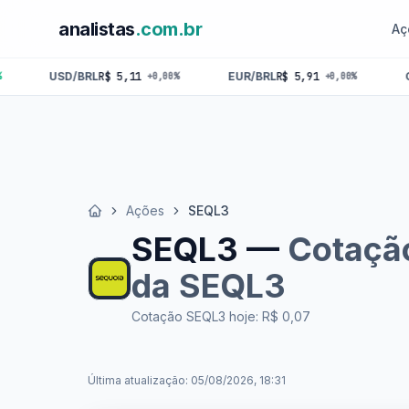
analistas
.com.br
Aç
RL
R$ 5,11
EUR/BRL
R$ 5,91
GBP/BRL
R$ 6,8
+0,00%
+0,00%
Ações
SEQL3
Início
SEQL3 —
Cotaçã
da SEQL3
Cotação SEQL3 hoje: R$ 0,07
Última atualização: 05/08/2026, 18:31