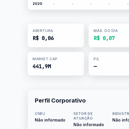
2020
-
-
-
-
-
ABERTURA
MÁX. DO DIA
R$ 0,06
R$ 0,07
MARKET CAP
P/L
441,9M
—
Perfil Corporativo
CNPJ
SETOR DE
INDÚSTR
ATUAÇÃO
Não informado
Não inf
Não informado