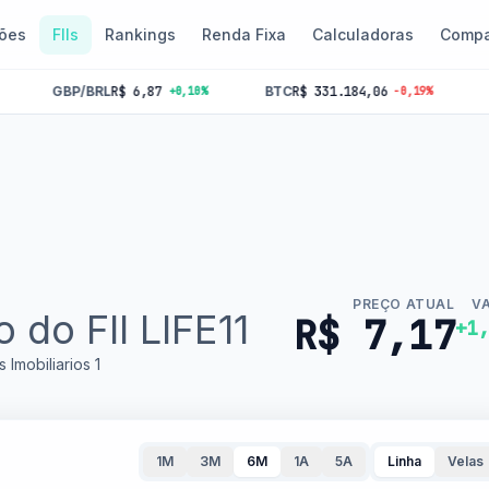
ões
FIIs
Rankings
Renda Fixa
Calculadoras
Compa
$ 6,87
BTC
R$ 331.184,06
SELIC
14%
I
+0,10%
-0,19%
PREÇO ATUAL
V
 do FII LIFE11
R$ 7,17
+1
 Imobiliarios 1
1M
3M
6M
1A
5A
Linha
Velas