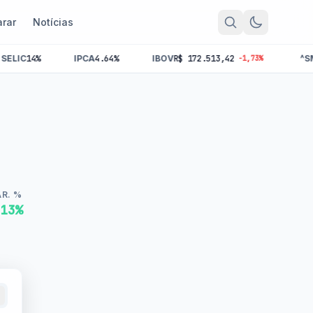
rar
Notícias
PCA
4.64%
IBOV
R$ 172.513,42
^SMLL
R$ 0,00
-1,73%
+0,00%
AR. %
,13%