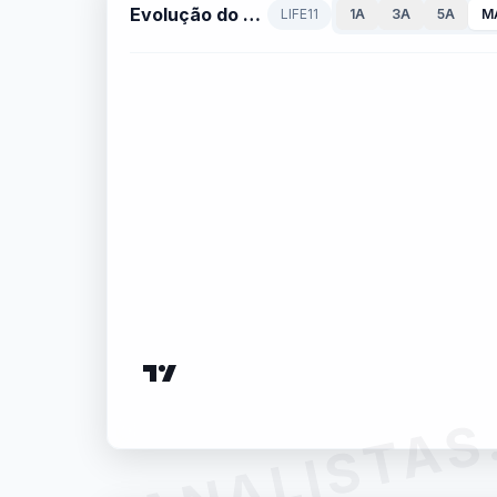
Evolução do P/VP
LIFE11
1A
3A
5A
M
ANALISTAS