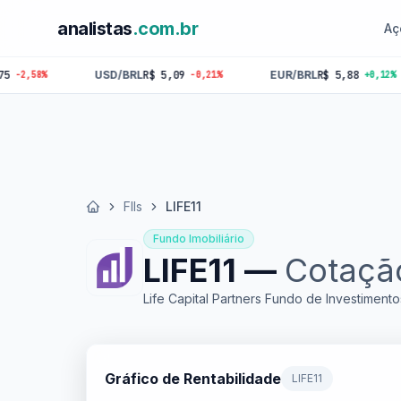
analistas
.com.br
Aç
SD/BRL
R$ 5,09
EUR/BRL
R$ 5,88
GBP/BRL
R
-0,21%
+0,12%
FIIs
LIFE11
Início
Fundo Imobiliário
LIFE11 —
Cotação
Life Capital Partners Fundo de Investimentos
Gráfico de Rentabilidade
LIFE11