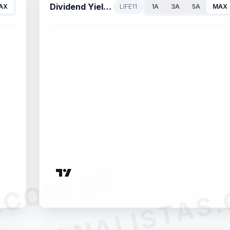
Dividend Yield — 12 meses (%)
AX
LIFE11
1A
3A
5A
MAX
.COM.BR
ANALISTAS