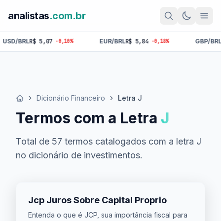
analistas
.com.br
EUR/BRL
R$ 5,84
GBP/BRL
R$ 6,81
10%
-0,18%
-0,34%
Dicionário Financeiro
Letra J
Início
Termos com a Letra
J
Total de 57 termos catalogados com a letra J
no dicionário de investimentos.
Jcp Juros Sobre Capital Proprio
Entenda o que é JCP, sua importância fiscal para