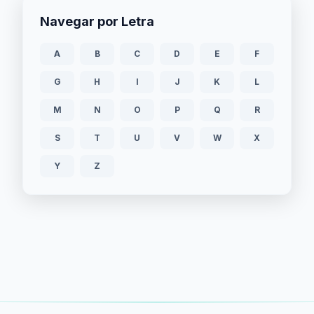
Navegar por Letra
A
B
C
D
E
F
G
H
I
J
K
L
M
N
O
P
Q
R
S
T
U
V
W
X
Y
Z