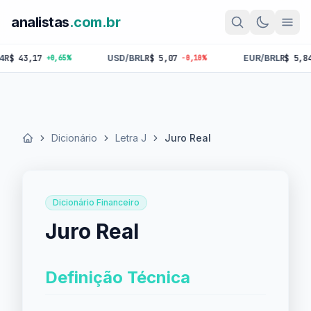
analistas
.com.br
43,17
USD/BRL
R$ 5,07
EUR/BRL
R$ 5,84
+0,65%
-0,10%
-0,
Dicionário
Letra J
Juro Real
Início
Dicionário Financeiro
Juro Real
Definição Técnica