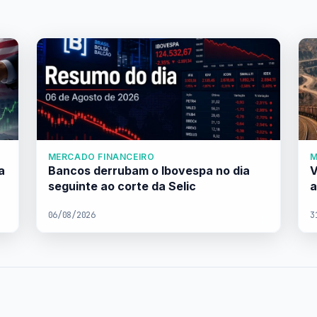
MERCADO FINANCEIRO
M
a
Bancos derrubam o Ibovespa no dia
V
seguinte ao corte da Selic
a
06/08/2026
3