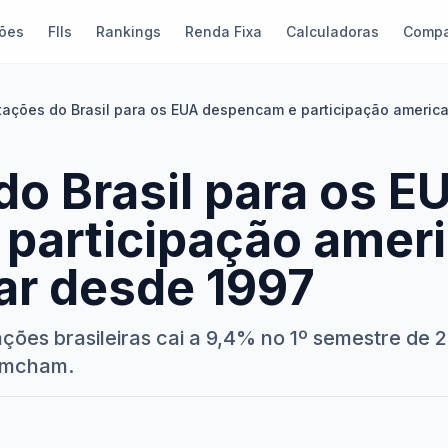
ões
FIIs
Rankings
Renda Fixa
Calculadoras
Compa
tações do Brasil para os EUA despencam e participação americ
o Brasil para os E
participação ameri
r desde 1997
ões brasileiras cai a 9,4% no 1º semestre de 20
 Amcham.