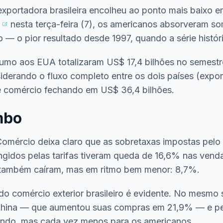
xportadora brasileira encolheu ao ponto mais baixo 
nesta terça-feira (7), os americanos absorveram s
ho — o pior resultado desde 1997, quando a série hist
 rumo aos EUA totalizaram US$ 17,4 bilhões no semes
derando o fluxo completo entre os dois países (expo
e comércio fechando em US$ 36,4 bilhões.
mbo
mércio deixa claro que as sobretaxas impostas pelo 
ingidos pelas tarifas tiveram queda de 16,6% nas ven
s também caíram, mas em ritmo bem menor: 8,7%.
 comércio exterior brasileiro é evidente. No mesmo 
China — que aumentou suas compras em 21,9% — e pel
mundo, mas cada vez menos para os americanos.