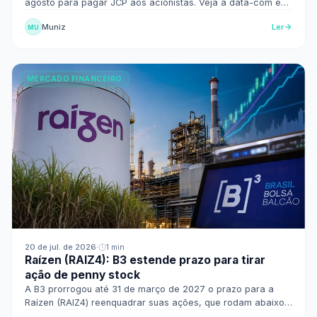
agosto para pagar JCP aos acionistas. Veja a data-com e
como saber se você tem direito ao provento.
Muniz
Ler
MU
MERCADO FINANCEIRO
20 de jul. de 2026
·
1 min
Raízen (RAIZ4): B3 estende prazo para tirar
ação de penny stock
A B3 prorrogou até 31 de março de 2027 o prazo para a
Raízen (RAIZ4) reenquadrar suas ações, que rodam abaixo
de R$ 1 desde dezembro. Entenda o caso.