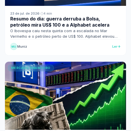
23 de jul. de 2026
·
4 min
Resumo do dia: guerra derruba a Bolsa,
petróleo mira US$ 100 e a Alphabet acelera
O Ibovespa caiu nesta quinta com a escalada no Mar
Vermelho e o petróleo perto de US$ 100. Alphabet elevou
capex em US$ 15 bi. Veja o resumo do dia.
Muniz
Ler
MU
MERCADO FINANCEIRO