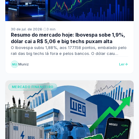
30 de jul. de 2026
·
3 min
Resumo do mercado hoje: Ibovespa sobe 1,9%,
dólar cai a R$ 5,06 e big techs puxam alta
O Ibovespa subiu 1,88%, aos 177.158 pontos, embalado pelo
rali das big techs lá fora e pelos bancos. O dólar caiu
0,95% e fechou cotado a R$ 5,062.
Muniz
Ler
MU
MERCADO FINANCEIRO