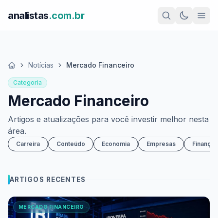
analistas
.com.br
Notícias
Mercado Financeiro
Início
Categoria
Mercado Financeiro
Artigos e atualizações para você investir melhor nesta
área.
Carreira
Conteúdo
Economia
Empresas
Finanças
ARTIGOS RECENTES
MERCADO FINANCEIRO