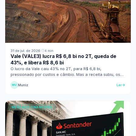
31 de jul. de 2026
·
4 min
Vale (VALE3) lucra R$ 6,8 bi no 2T, queda de
43%, e libera R$ 8,6 bi
O lucro da Vale caiu 43% no 2T, para R$ 6,8 bi,
pressionado por custos e câmbio. Mas a receita subiu, os
metais básicos brilharam e a empresa pagará R$ 8,6 bi.
Muniz
Ler
MU
MERCADO FINANCEIRO