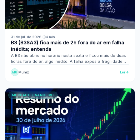
31 de jul. de 2026
·
4 min
B3 (B3SA3) fica mais de 2h fora do ar em falha
inédita; entenda
A B3 não abriu no horário nesta sexta e ficou mais de duas
horas fora do ar, algo inédito. A falha expôs a fragilidade
tecnológica da Bolsa. Veja o impacto.
Muniz
Ler
MU
MERCADO FINANCEIRO