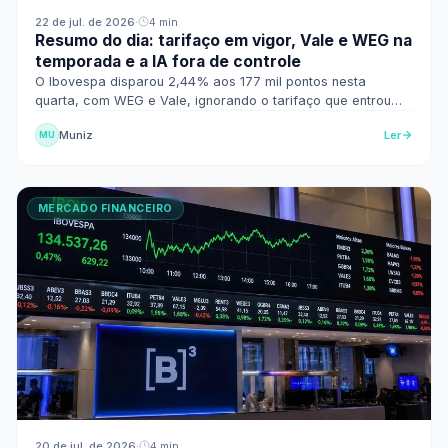
22 de jul. de 2026
·
4 min
Resumo do dia: tarifaço em vigor, Vale e WEG na
temporada e a IA fora de controle
O Ibovespa disparou 2,44% aos 177 mil pontos nesta
quarta, com WEG e Vale, ignorando o tarifaço que entrou
em vigor. Veja o resumo do dia no mercado.
Muniz
Ler
MU
MERCADO FINANCEIRO
20 de jul. de 2026
·
4 min