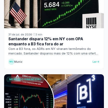
31 de jul. de 2026
·
3 min
Santander dispara 12% em NY com OPA
enquanto a B3 fica fora do ar
Com a B3 fora, os ADRs em NY viraram termômetro do
mercado. Santander disparou mais de 12% com uma oferta
de compra da matriz, e a Braskem caiu 7%.
Muniz
Ler
MU
MERCADO FINANCEIRO