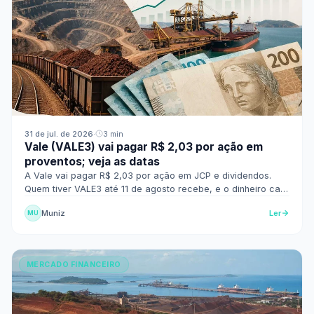
31 de jul. de 2026
·
3 min
Vale (VALE3) vai pagar R$ 2,03 por ação em
proventos; veja as datas
A Vale vai pagar R$ 2,03 por ação em JCP e dividendos.
Quem tiver VALE3 até 11 de agosto recebe, e o dinheiro cai
na conta em 2 de setembro. Veja os detalhes.
Muniz
Ler
MU
MERCADO FINANCEIRO