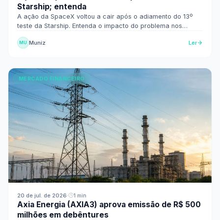
Starship; entenda
A ação da SpaceX voltou a cair após o adiamento do 13º
teste da Starship. Entenda o impacto do problema nos
motores e o risco da avaliação elevada.
Muniz
Ler
MU
MERCADO FINANCEIRO
20 de jul. de 2026
·
1 min
Axia Energia (AXIA3) aprova emissão de R$ 500
milhões em debêntures