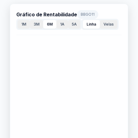
Gráfico de Rentabilidade
BBGO11
1M
3M
6M
1A
5A
Linha
Velas