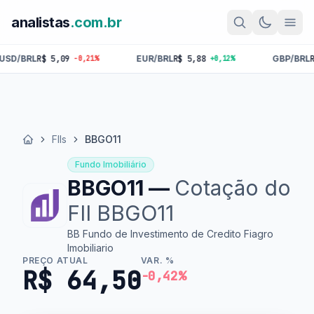
analistas
.com.br
$ 5,09
EUR/BRL
R$ 5,88
GBP/BRL
R$ 6,87
-0,21%
+0,12%
+0
FIIs
BBGO11
Início
Fundo Imobiliário
BBGO11 —
Cotação do
FII BBGO11
BB Fundo de Investimento de Credito Fiagro
Imobiliario
PREÇO ATUAL
VAR. %
R$ 64,50
-0,42%