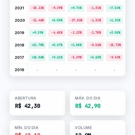
2021
-10.21%
-9.29%
+9.74%
-1.31%
+7.54%
+0.
2020
-11.46%
+0.50%
-27.81%
-1.32%
+1.25%
+10.
2019
+9.29%
-4.65%
-2.23%
-1.70%
+3.50%
+3.
2018
+22.78%
+0.67%
+1.88%
-0.56%
-15.72%
-6.
2017
+10.06%
+9.61%
-5.29%
+3.63%
-9.42%
+3.
2016
-
-
-
-
-
-
ABERTURA
MÁX. DO DIA
R$ 42,30
R$ 42,90
MÍN. DO DIA
VOLUME