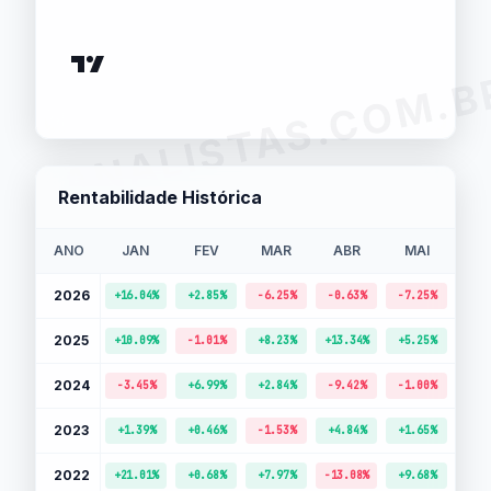
ANALISTAS.COM.B
Rentabilidade Histórica
ANO
JAN
FEV
MAR
ABR
MAI
J
2026
+16.04%
+2.85%
-6.25%
-0.63%
-7.25%
+6.
2025
+10.09%
-1.01%
+8.23%
+13.34%
+5.25%
-0.
2024
-3.45%
+6.99%
+2.84%
-9.42%
-1.00%
+5.
2023
+1.39%
+0.46%
-1.53%
+4.84%
+1.65%
+9.
2022
+21.01%
+0.68%
+7.97%
-13.08%
+9.68%
-13.