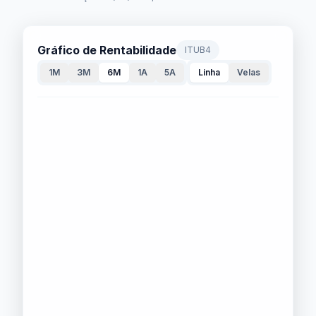
Gráfico de Rentabilidade
ITUB4
1M
3M
6M
1A
5A
Linha
Velas