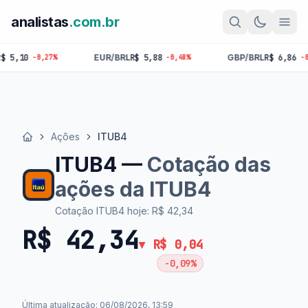
analistas
.com.br
EUR/BRL
R$ 5,88
GBP/BRL
R$ 6,86
BTC
R
-0,48%
-0,33%
Ações
ITUB4
Início
ITUB4 —
Cotação das
ações da ITUB4
Cotação ITUB4 hoje: R$ 42,34
R$ 42,34
▼ R$ 0,04
-0,09%
Última atualização: 06/08/2026, 13:59