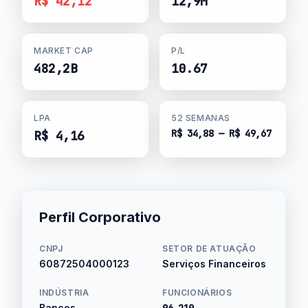
R$ 42,12
12,9M
MARKET CAP
P/L
482,2B
10.67
LPA
52 SEMANAS
R$ 34,88 — R$ 49,67
R$ 4,16
Perfil Corporativo
CNPJ
SETOR DE ATUAÇÃO
60872504000123
Serviços Financeiros
INDÚSTRIA
FUNCIONÁRIOS
Bancos