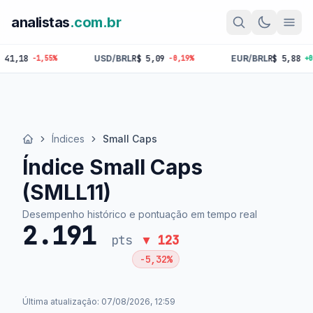
analistas
.com.br
18
USD/BRL
R$ 5,09
EUR/BRL
R$ 5,88
-1,55%
-0,19%
+0,09%
Índices
Small Caps
Início
Índice Small Caps
(SMLL11)
Desempenho histórico e pontuação em tempo real
2.191
pts
▼ 123
-5,32%
Última atualização: 07/08/2026, 12:59