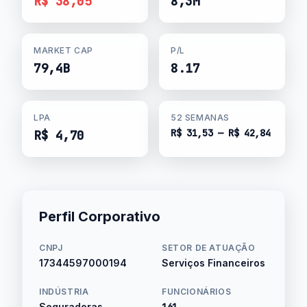
R$ 38,05
8,3M
MARKET CAP
P/L
79,4B
8.17
LPA
52 SEMANAS
R$ 31,53 — R$ 42,84
R$ 4,70
Perfil Corporativo
CNPJ
SETOR DE ATUAÇÃO
17344597000194
Serviços Financeiros
INDÚSTRIA
FUNCIONÁRIOS
Seguradoras