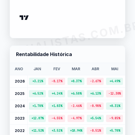
ANALISTAS.COM.B
Rentabilidade Histórica
ANO
JAN
FEV
MAR
ABR
MAI
J
2026
+3.21%
-0.17%
+0.37%
-2.67%
+4.49%
+10.
2025
+6.52%
+4.24%
+6.50%
+6.13%
-12.30%
-4.
2024
+1.78%
+1.03%
-2.46%
-0.98%
+0.31%
+1.
2023
+12.07%
-4.55%
-4.97%
+5.54%
-9.85%
-0.
2022
+11.52%
+3.52%
+10.94%
-0.51%
+5.70%
-3.