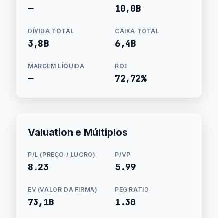
—
10,0B
DÍVIDA TOTAL
CAIXA TOTAL
3,8B
6,4B
MARGEM LÍQUIDA
ROE
—
72,72%
Valuation e Múltiplos
P/L (PREÇO / LUCRO)
P/VP
8.23
5.99
EV (VALOR DA FIRMA)
PEG RATIO
73,1B
1.30