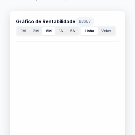
Gráfico de Rentabilidade
BBSE3
1M
3M
6M
1A
5A
Linha
Velas