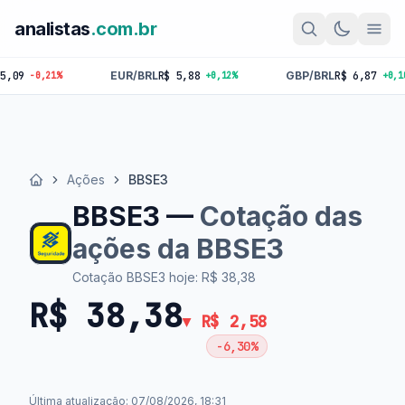
analistas
.com.br
EUR/BRL
R$ 5,88
GBP/BRL
R$ 6,87
BTC
R$ 
+0,12%
+0,10%
Ações
BBSE3
Início
BBSE3 —
Cotação das
ações da BBSE3
Cotação BBSE3 hoje: R$ 38,38
R$ 38,38
▼ R$ 2,58
-6,30%
Última atualização: 07/08/2026, 18:31