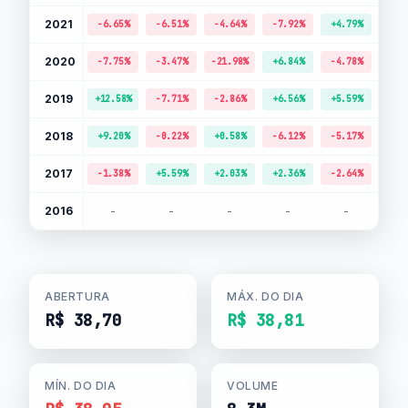
2021
-6.65%
-6.51%
-4.64%
-7.92%
+4.79%
-1.
2020
-7.75%
-3.47%
-21.98%
+6.84%
-4.78%
+7.
2019
+12.58%
-7.71%
-2.86%
+6.56%
+5.59%
+8.
2018
+9.20%
-0.22%
+0.58%
-6.12%
-5.17%
-6.
2017
-1.38%
+5.59%
+2.03%
+2.36%
-2.64%
-1.
2016
-
-
-
-
-
-
ABERTURA
MÁX. DO DIA
R$ 38,70
R$ 38,81
MÍN. DO DIA
VOLUME