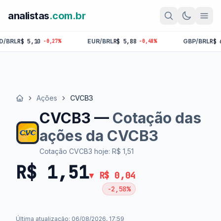
analistas
.com.br
EUR/BRL
R$ 5,88
GBP/BRL
R$ 6,86
-0,27%
-0,48%
-0,33%
Ações
CVCB3
Início
CVCB3 —
Cotação das
ações da CVCB3
Cotação CVCB3 hoje: R$ 1,51
R$ 1,51
▼ R$ 0,04
-2,58%
Última atualização: 06/08/2026, 17:59