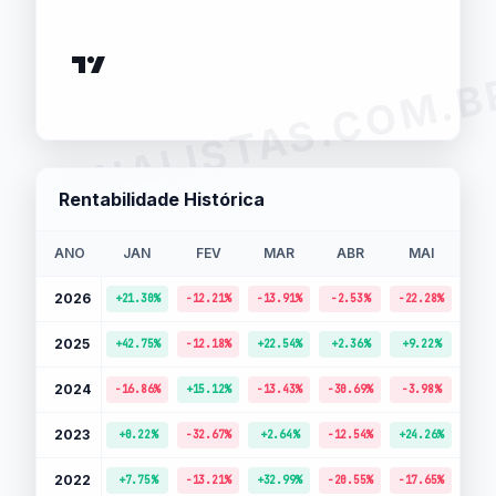
ANALISTAS.COM.B
Rentabilidade Histórica
ANO
JAN
FEV
MAR
ABR
MAI
J
2026
+21.30%
-12.21%
-13.91%
-2.53%
-22.28%
-9.
2025
+42.75%
-12.18%
+22.54%
+2.36%
+9.22%
+1.
2024
-16.86%
+15.12%
-13.43%
-30.69%
-3.98%
+1.
2023
+0.22%
-32.67%
+2.64%
-12.54%
+24.26%
+3.
2022
+7.75%
-13.21%
+32.99%
-20.55%
-17.65%
-36.