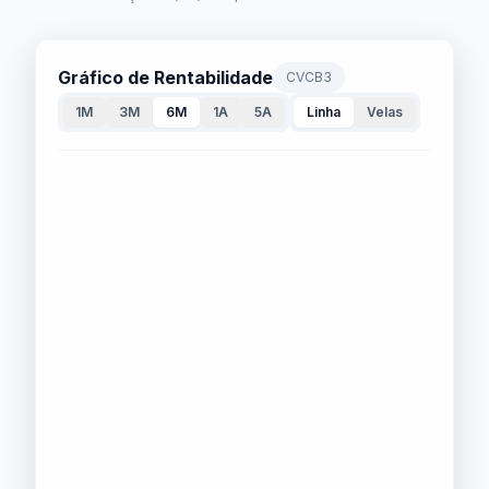
Gráfico de Rentabilidade
CVCB3
1M
3M
6M
1A
5A
Linha
Velas