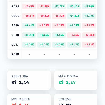
2021
-7.48%
-13.18%
+19.30%
+21.55%
+3.84%
+11.
2020
-16.67%
-29.51%
-13.72%
+24.32%
+4.35%
+25.
2019
+4.61%
-8.75%
-6.25%
+3.73%
-9.06%
-3.
2018
+13.67%
+1.83%
+8.03%
-4.25%
-12.05%
-11.
2017
+9.70%
+9.73%
+1.30%
+7.13%
-2.58%
+7.
2016
-
-
-
-
-
-
ABERTURA
MÁX. DO DIA
R$ 1,54
R$ 1,67
MÍN. DO DIA
VOLUME