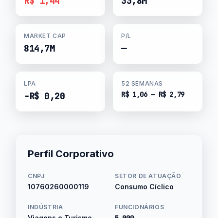
R$ 1,44
33,8M
MARKET CAP
P/L
814,7M
—
LPA
52 SEMANAS
R$ 1,06 — R$ 2,79
-R$ 0,20
Perfil Corporativo
CNPJ
SETOR DE ATUAÇÃO
10760260000119
Consumo Cíclico
INDÚSTRIA
FUNCIONÁRIOS
Viagens e Turismo