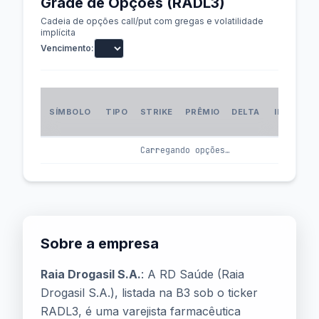
Grade de Opções (RADL3)
Cadeia de opções call/put com gregas e volatilidade
implícita
Vencimento:
VOL
SÍMBOLO
TIPO
STRIKE
PRÊMIO
DELTA
IMPLÍCIT
(IV
Carregando opções…
Sobre a empresa
Raia Drogasil S.A.
: A RD Saúde (Raia
Drogasil S.A.), listada na B3 sob o ticker
RADL3, é uma varejista farmacêutica