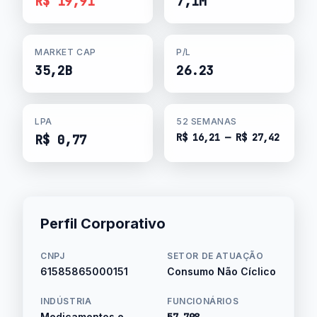
R$ 19,91
7,1M
MARKET CAP
P/L
35,2B
26.23
LPA
52 SEMANAS
R$ 16,21 — R$ 27,42
R$ 0,77
Perfil Corporativo
CNPJ
SETOR DE ATUAÇÃO
61585865000151
Consumo Não Cíclico
INDÚSTRIA
FUNCIONÁRIOS
Medicamentos e