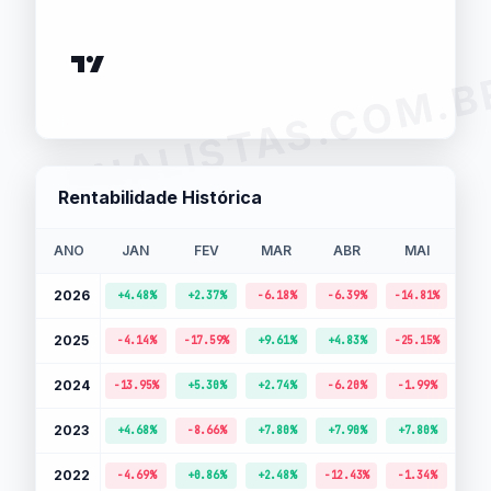
ANALISTAS.COM.B
Rentabilidade Histórica
ANO
JAN
FEV
MAR
ABR
MAI
J
2026
+4.48%
+2.37%
-6.18%
-6.39%
-14.81%
-10.
2025
-4.14%
-17.59%
+9.61%
+4.83%
-25.15%
+1.
2024
-13.95%
+5.30%
+2.74%
-6.20%
-1.99%
+2.
2023
+4.68%
-8.66%
+7.80%
+7.90%
+7.80%
+4.
2022
-4.69%
+0.86%
+2.48%
-12.43%
-1.34%
-7.