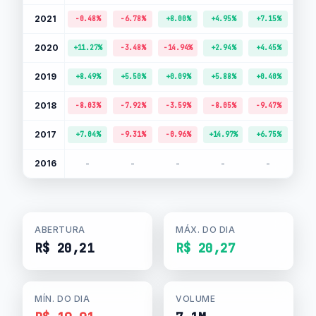
2021
-0.48%
-6.78%
+8.00%
+4.95%
+7.15%
-12.
2020
+11.27%
-3.48%
-14.94%
+2.94%
+4.45%
+1.
2019
+8.49%
+5.50%
+0.09%
+5.88%
+0.40%
+9.
2018
-8.03%
-7.92%
-3.59%
-8.05%
-9.47%
+6.
2017
+7.04%
-9.31%
-0.96%
+14.97%
+6.75%
-2.
2016
-
-
-
-
-
-
ABERTURA
MÁX. DO DIA
R$ 20,21
R$ 20,27
MÍN. DO DIA
VOLUME