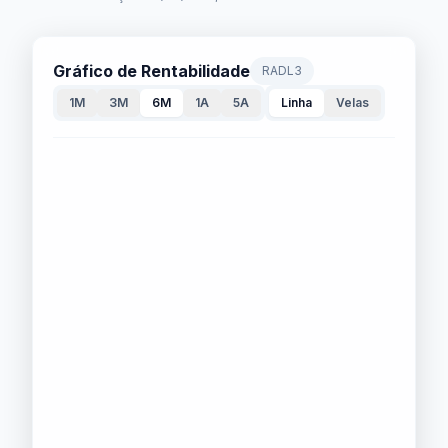
Gráfico de Rentabilidade
RADL3
1M
3M
6M
1A
5A
Linha
Velas