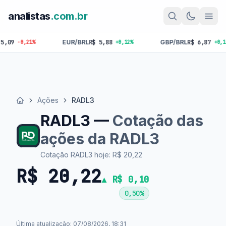
analistas
.com.br
EUR/BRL
R$ 5,88
GBP/BRL
R$ 6,87
BTC
R$ 
+0,12%
+0,10%
Ações
RADL3
Início
RADL3 —
Cotação das
ações da RADL3
Cotação RADL3 hoje: R$ 20,22
R$ 20,22
▲ R$ 0,10
0,50%
Última atualização: 07/08/2026, 18:31