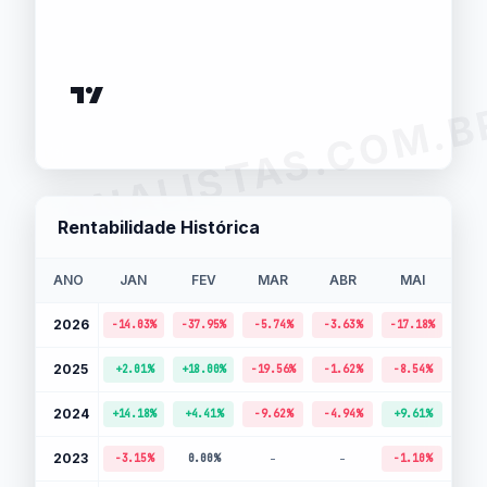
ANALISTAS.COM.B
Rentabilidade Histórica
ANO
JAN
FEV
MAR
ABR
MAI
JU
2026
-14.03%
-37.95%
-5.74%
-3.63%
-17.18%
+5.
2025
+2.01%
+18.00%
-19.56%
-1.62%
-8.54%
+11.
2024
-
+14.18%
+4.41%
-9.62%
-4.94%
+9.61%
2023
-
-
-3.15%
0.00%
-1.10%
+0.