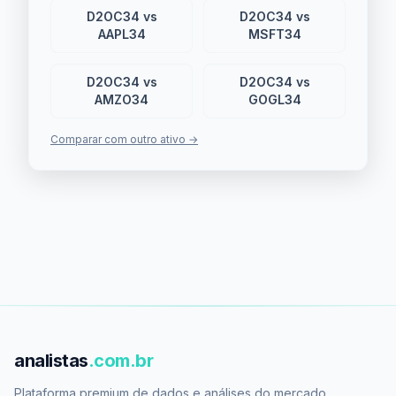
D2OC34 vs
D2OC34 vs
AAPL34
MSFT34
D2OC34 vs
D2OC34 vs
AMZO34
GOGL34
Comparar com outro ativo →
analistas
.com.br
Plataforma premium de dados e análises do mercado