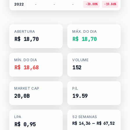
2022
-
-
-
-30.00%
-19.86%
+16.
ABERTURA
MÁX. DO DIA
R$ 18,70
R$ 18,70
MÍN. DO DIA
VOLUME
R$ 18,68
152
MARKET CAP
P/L
20,0B
19.59
LPA
52 SEMANAS
R$ 14,36 — R$ 67,52
R$ 0,95