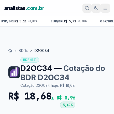
analistas
.com.br
BRL
R$ 5,11
EUR/BRL
R$ 5,91
GBP/BRL
R$ 6,8
+0,00%
+0,00%
BDRs
D2OC34
Início
BDR (B3)
D2OC34 —
Cotação do
BDR D2OC34
Cotação D2OC34 hoje: R$ 18,68
R$ 18,68
▲ R$ 0,96
5,42%