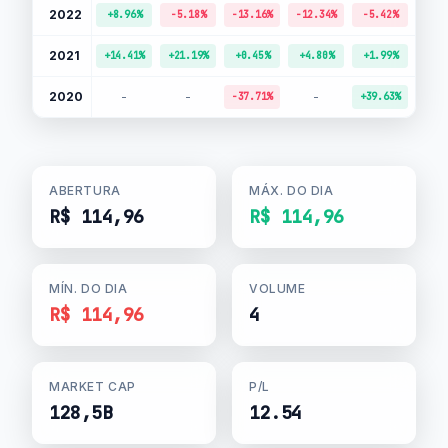
2022
-
+8.96%
-5.18%
-13.16%
-12.34%
-5.42%
2021
+14.41%
+21.19%
+0.45%
+4.80%
+1.99%
-15.
2020
-
-
-
-
-37.71%
+39.63%
ABERTURA
MÁX. DO DIA
R$ 114,96
R$ 114,96
MÍN. DO DIA
VOLUME
R$ 114,96
4
MARKET CAP
P/L
128,5B
12.54