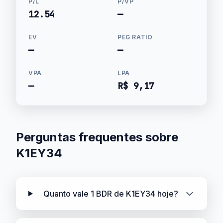
P/L
P/VP
12.54
—
EV
PEG RATIO
—
—
VPA
LPA
—
R$ 9,17
Perguntas frequentes sobre
K1EY34
Quanto vale 1 BDR de K1EY34 hoje?