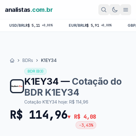
analistas
.com.br
BRL
R$ 5,11
EUR/BRL
R$ 5,91
GBP/BRL
R$ 6,
+0,00%
+0,00%
BDRs
K1EY34
Início
BDR (B3)
K1EY34 —
Cotação do
BDR K1EY34
Cotação K1EY34 hoje: R$ 114,96
R$ 114,96
▼ R$ 4,08
-3,43%