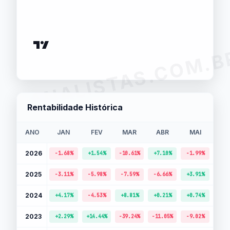
ANALISTAS.COM.B
Rentabilidade Histórica
ANO
JAN
FEV
MAR
ABR
MAI
J
2026
-
-1.68%
+1.54%
-10.61%
+7.10%
-1.99%
2025
-
-3.11%
-5.98%
-7.59%
-6.66%
+3.91%
2024
+4.17%
-4.53%
+8.81%
+0.21%
+0.74%
+2.
2023
+2.29%
+14.44%
-39.24%
-11.05%
-9.02%
-10.