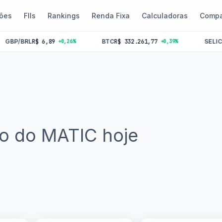
ões
FIIs
Rankings
Renda Fixa
Calculadoras
Compa
$ 6,89
BTC
R$ 332.261,77
SELIC
14.25%
+0,26%
+0,39%
o do MATIC hoje