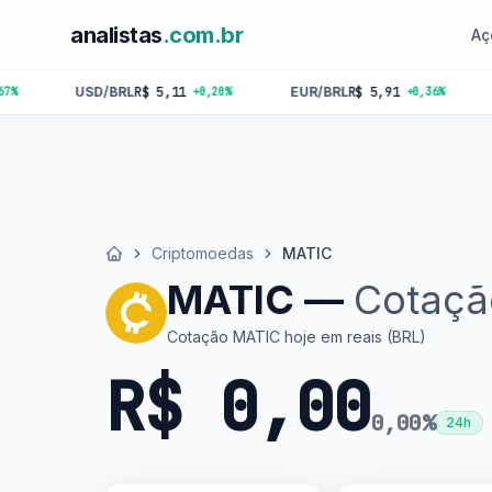
analistas
.com.br
Aç
USD/BRL
R$ 5,11
EUR/BRL
R$ 5,91
GBP/BRL
R
+0,20%
+0,36%
Criptomoedas
MATIC
Início
MATIC —
Cotaçã
Cotação MATIC hoje em reais (BRL)
R$ 0,00
0,00%
24h