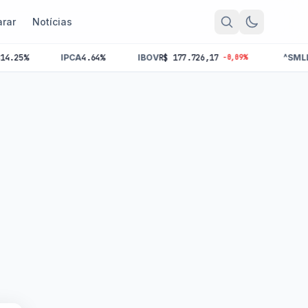
rar
Notícias
IPCA
4.64%
IBOV
R$ 177.726,17
^SMLL
R$ 0,00
-0,09%
+0