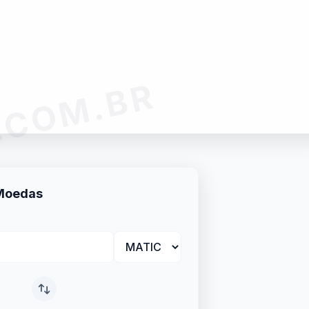
.COM.BR
Moedas