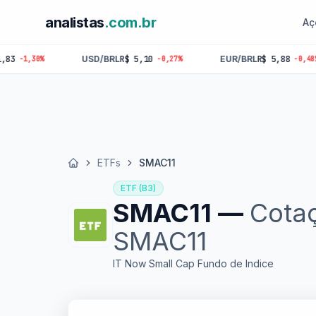
analistas
.com.br
Aç
USD/BRL
R$ 5,10
EUR/BRL
R$ 5,88
GBP
-0,27%
-0,48%
ETFs
SMAC11
Início
ETF (B3)
SMAC11 —
Cota
SMAC11
IT Now Small Cap Fundo de Indice