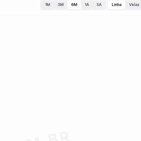
1M
3M
6M
1A
5A
Linha
Velas