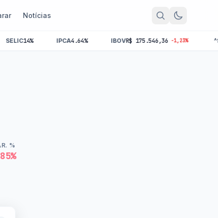
rar
Notícias
IPCA
4.64%
IBOV
R$ 175.546,36
^SMLL
R$ 0,00
-1,23%
AR. %
,85%