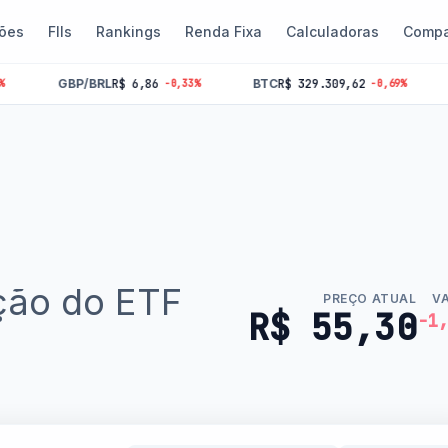
ões
FIIs
Rankings
Renda Fixa
Calculadoras
Compa
/BRL
R$ 6,86
BTC
R$ 329.309,62
SELIC
14%
-0,33%
-0,69%
ção do ETF
PREÇO ATUAL
V
R$ 55,30
-1