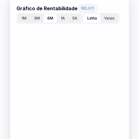
Gráfico de Rentabilidade
RELG11
1M
3M
6M
1A
5A
Linha
Velas