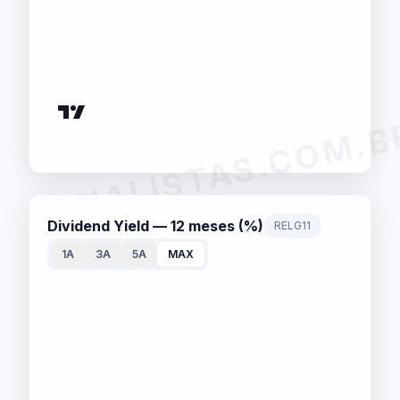
ANALISTAS.COM.B
Dividend Yield — 12 meses (%)
RELG11
1A
3A
5A
MAX