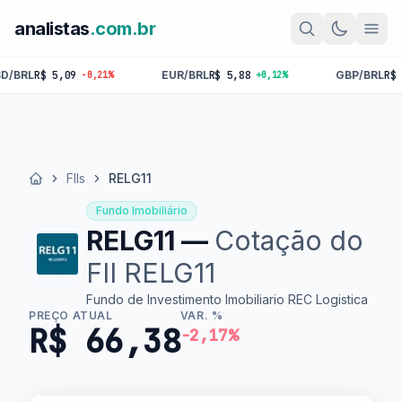
analistas
.com.br
5,09
EUR/BRL
R$ 5,88
GBP/BRL
R$ 6,87
-0,21%
+0,12%
+0,10
FIIs
RELG11
Início
Fundo Imobiliário
RELG11 —
Cotação do
FII RELG11
Fundo de Investimento Imobiliario REC Logistica
PREÇO ATUAL
VAR. %
R$ 66,38
-2,17%