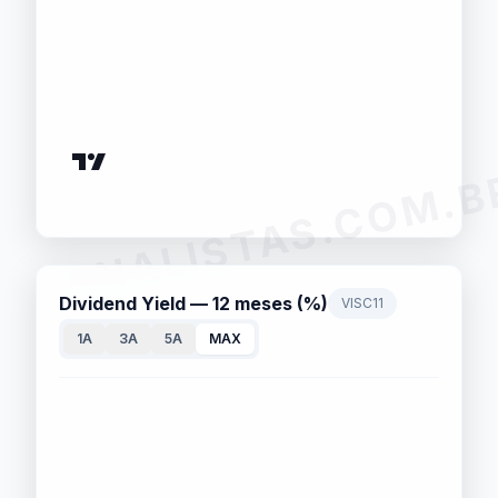
ANALISTAS.COM.B
Dividend Yield — 12 meses (%)
VISC11
1A
3A
5A
MAX