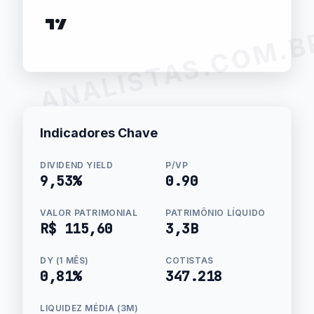
ANALISTAS.COM.B
Indicadores Chave
DIVIDEND YIELD
P/VP
9,53%
0.90
VALOR PATRIMONIAL
PATRIMÔNIO LÍQUIDO
R$ 115,60
3,3B
DY (1 MÊS)
COTISTAS
0,81%
347.218
LIQUIDEZ MÉDIA (3M)