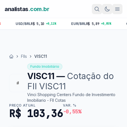
analistas
.com.br
/BRL
R$ 5,10
EUR/BRL
R$ 5,89
GBP/BRL
R$ 6,
+0,11%
+0,05%
FIIs
VISC11
Início
Fundo Imobiliário
VISC11 —
Cotação do
FII VISC11
Vinci Shopping Centers Fundo de Investimento
Imobiliario - FII Cotas
PREÇO ATUAL
VAR. %
R$ 103,36
-0,55%