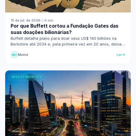
15 de jul. de 2026
·
4 min
Por que Buffett cortou a Fundação Gates das
suas doações bilionárias?
Buffett detalha plano para doar seus US$ 140 bilhões na
Berkshire até 2034 e, pela primeira vez em 20 anos, deixa a
Fundação Gates fora da lista.
Muniz
Ler
MU
INVESTIMENTOS