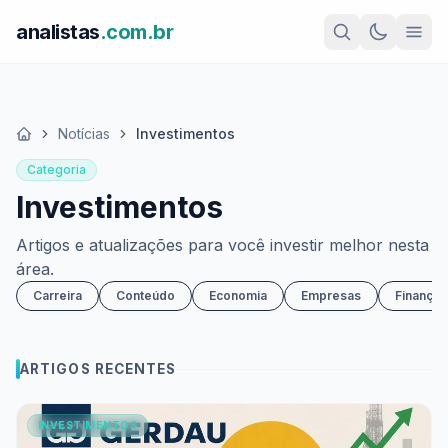
analistas
.com.br
Notícias
Investimentos
Início
Categoria
Investimentos
Artigos e atualizações para você investir melhor nesta
área.
Carreira
Conteúdo
Economia
Empresas
Finanças
ARTIGOS RECENTES
INVESTIMENTOS