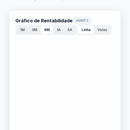
Gráfico de Rentabilidade
AMBP3
1M
3M
6M
1A
5A
Linha
Velas