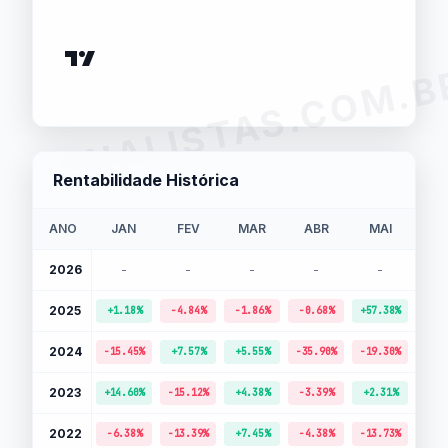
ANALISTAS.COM.B
Rentabilidade Histórica
ANO
JAN
FEV
MAR
ABR
MAI
J
2026
-
-
-
-
-
-
2025
+1.18%
-4.84%
-1.86%
-0.68%
+57.38%
-14.
2024
-15.45%
+7.57%
+5.55%
-35.90%
-19.30%
+59.
2023
+14.60%
-15.12%
+4.38%
-3.39%
+2.31%
+4.
2022
-6.38%
-13.39%
+7.45%
-4.38%
-13.73%
-25.