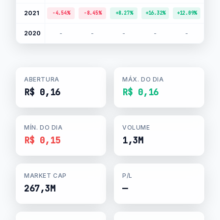
2021
-4.54%
-8.45%
+8.27%
+16.32%
+12.09%
+40.
2020
-
-
-
-
-
-
ABERTURA
MÁX. DO DIA
R$ 0,16
R$ 0,16
MÍN. DO DIA
VOLUME
R$ 0,15
1,3M
MARKET CAP
P/L
267,3M
—