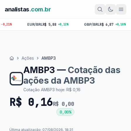
analistas
.com.br
EUR/BRL
R$ 5,88
GBP/BRL
R$ 6,87
BTC
R$ 
+0,12%
+0,10%
Ações
AMBP3
Início
AMBP3 —
Cotação das
ações da AMBP3
Cotação AMBP3 hoje: R$ 0,16
R$ 0,16
R$ 0,00
0,00%
Última atualização: 07/08/2026, 18:31