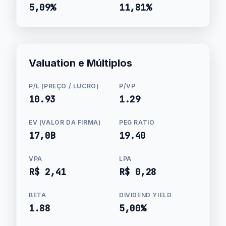
5,09%
11,81%
Valuation e Múltiplos
P/L (PREÇO / LUCRO)
P/VP
10.93
1.29
EV (VALOR DA FIRMA)
PEG RATIO
17,0B
19.40
VPA
LPA
R$ 2,41
R$ 0,28
BETA
DIVIDEND YIELD
1.88
5,00%