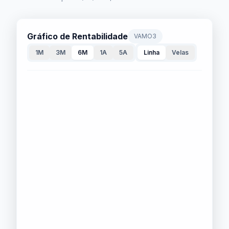
Gráfico de Rentabilidade
VAMO3
1M
3M
6M
1A
5A
Linha
Velas