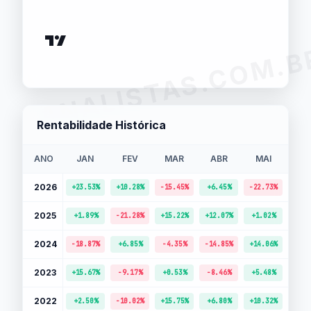
ANALISTAS.COM.B
Rentabilidade Histórica
ANO
JAN
FEV
MAR
ABR
MAI
JU
2026
+23.53%
+10.28%
-15.45%
+6.45%
-22.73%
-8.
2025
+1.89%
-21.28%
+15.22%
+12.07%
+1.02%
-15.
2024
-18.87%
+6.85%
-4.35%
-14.85%
+14.06%
-6.
2023
+15.67%
-9.17%
+0.53%
-8.46%
+5.48%
-5.
2022
+2.50%
-10.02%
+15.75%
+6.80%
+10.32%
-22.