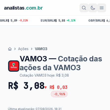
analistas
.com.br
EUR/BRL
R$ 5,88
GBP/BRL
R$ 6,87
1%
+0,12%
+0,10%
Ações
VAMO3
Início
VAMO3 —
Cotação das
ações da VAMO3
Cotação VAMO3 hoje: R$ 3,08
R$ 3,08
▼ R$ 0,03
-0,96%
Última atualização: 07/08/2026, 18:31