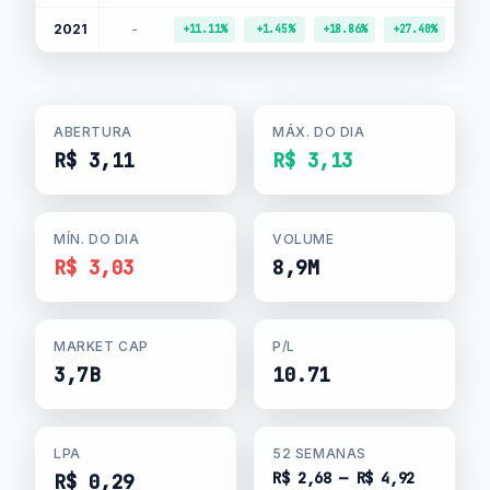
2021
-
+11.11%
+1.45%
+18.86%
+27.40%
+6.
ABERTURA
MÁX. DO DIA
R$ 3,11
R$ 3,13
MÍN. DO DIA
VOLUME
R$ 3,03
8,9M
MARKET CAP
P/L
3,7B
10.71
LPA
52 SEMANAS
R$ 2,68 — R$ 4,92
R$ 0,29