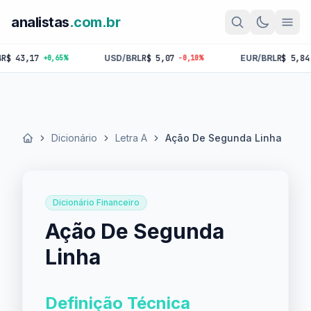
analistas
.com.br
3,17
USD/BRL
R$ 5,07
EUR/BRL
R$ 5,84
+0,65%
-0,10%
-0,1
Dicionário
Letra A
Ação De Segunda Linha
Início
Dicionário Financeiro
Ação De Segunda
Linha
Definição Técnica