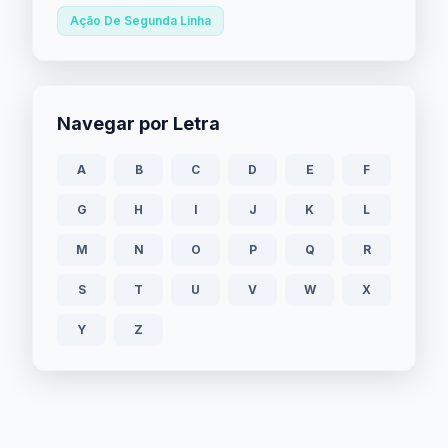
Ação De Segunda Linha
Navegar por Letra
A
B
C
D
E
F
G
H
I
J
K
L
M
N
O
P
Q
R
S
T
U
V
W
X
Y
Z