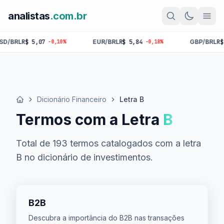
analistas
.com.br
EUR/BRL
R$ 5,84
GBP/BRL
R$ 6,81
-0,18%
-0,34%
Dicionário Financeiro
Letra B
Início
Termos com a Letra
B
Total de 193 termos catalogados com a letra
B no dicionário de investimentos.
B2B
Descubra a importância do B2B nas transações