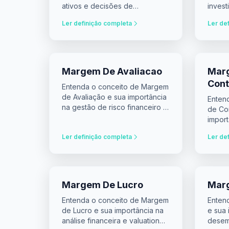
ativos e decisões de
invest
investimento.
tomad
Ler definição completa
Ler de
Margem De Avaliacao
Mar
Cont
Entenda o conceito de Margem
de Avaliação e sua importância
Enten
na gestão de risco financeiro e
de Co
tomada de decisões de
impor
investimento.
invest
Ler definição completa
Ler de
Margem De Lucro
Marg
Entenda o conceito de Margem
Enten
de Lucro e sua importância na
e sua 
análise financeira e valuation
desem