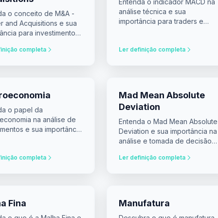
Entenda o indicador MACD na
análise técnica e sua
da o conceito de M&A -
importância para traders e
 and Acquisitions e sua
analistas de investimento.
ância para investimentos
sões financeiras.
finição completa
Ler definição completa
roeconomia
Mad Mean Absolute
Deviation
da o papel da
economia na análise de
Entenda o Mad Mean Absolute
imentos e sua importância
Deviation e sua importância na
a economia como um
análise e tomada de decisão
em finanças.
finição completa
Ler definição completa
a Fina
Manufatura
da o que é a Malha Fina e
Descubra o que é manufatura,