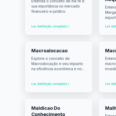
Entenda o conceito de má fé e
sua importância no mercado
Enten
financeiro e jurídico.
Merger
import
e deci
Ler definição completa
Ler de
Macroalocacao
Mac
Explore o conceito de
Enten
Macroalocação e seu impacto
macro
na eficiência econômica e nos
invest
investimentos.
para 
todo.
Ler definição completa
Ler de
Maldicao Do
Malh
Conhecimento
Enten