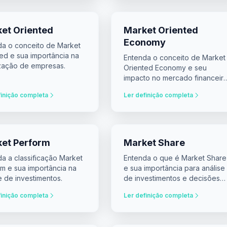
et Oriented
Market Oriented
Economy
da o conceito de Market
ed e sua importância na
Entenda o conceito de Market
ização de empresas.
Oriented Economy e seu
impacto no mercado financeir
e na tomada de decisão de
finição completa
Ler definição completa
investimentos.
et Perform
Market Share
a a classificação Market
Entenda o que é Market Share
m e sua importância na
e sua importância para análise
e de investimentos.
de investimentos e decisões
estratégicas.
finição completa
Ler definição completa