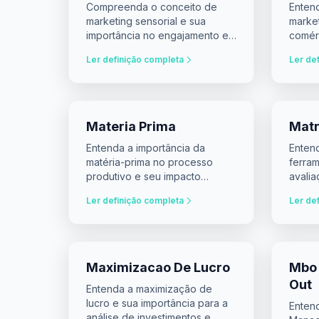
Compreenda o conceito de
Enten
marketing sensorial e sua
marke
importância no engajamento e
comérc
valuation de marcas.
decisõ
Ler definição completa
Ler de
Materia Prima
Matr
Entenda a importância da
Enten
matéria-prima no processo
ferram
produtivo e seu impacto
avali
econômico.
poten
Ler definição completa
Ler de
Maximizacao De Lucro
Mbo
Out
Entenda a maximização de
lucro e sua importância para a
Enten
análise de investimentos e