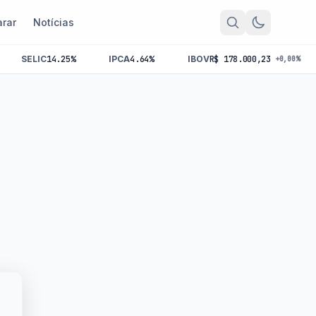
rar
Notícias
IPCA
4.64%
IBOV
R$ 178.000,23
^SMLL
R$ 0,
+0,00%