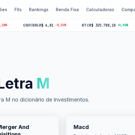
ões
FIIs
Rankings
Renda Fixa
Calculadoras
Compa
BRL
R$ 6,81
BTC
R$ 325.788,18
SELIC
14.25%
-0,34%
+1,06%
Letra
M
ra M no dicionário de investimentos.
Merger And
Macd
isitions