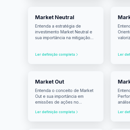
Market Neutral
Mark
Entenda a estratégia de
Enten
investimento Market Neutral e
Orient
sua importância na mitigação
valor
de riscos e maximização de
retornos.
Ler definição completa
Ler de
Market Out
Mark
Entenda o conceito de Market
Entend
Out e sua importância em
Perfor
emissões de ações no
anális
mercado financeiro.
Ler definição completa
Ler de