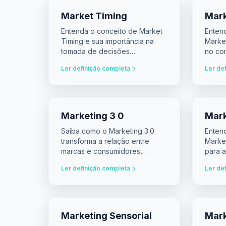
Market Timing
Mark
Entenda o conceito de Market
Enten
Timing e sua importância na
Market
tomada de decisões
no co
financeiras.
e inve
Ler definição completa
Ler de
Marketing 3 0
Mark
Saiba como o Marketing 3.0
Enten
transforma a relação entre
Market
marcas e consumidores,
para a
impactando valuation e
o merc
Ler definição completa
Ler de
decisões estratégicas.
Marketing Sensorial
Mark