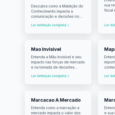
sua re
Descubra como a Maldição do
fiscal
Conhecimento impacta a
financ
comunicação e decisões no
mercado financeiro.
Ler definição completa
Ler de
Mao Invisivel
Map
Entenda a Mão Invisível e seu
Enten
impacto nas forças de mercado
import
e na tomada de decisões
conte
financeiras.
invest
Ler definição completa
Ler de
Marcacao A Mercado
Mar
Entenda como a marcação a
Enten
mercado impacta o valor dos
e sua 