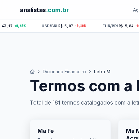
analistas
.com.br
Aç
USD/BRL
R$ 5,07
EUR/BRL
R$ 5,84
GBP/
-0,10%
-0,18%
Dicionário Financeiro
Letra M
Início
Termos com a 
Total de 181 termos catalogados com a let
Ma Fe
Ma 
Acqu