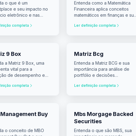
da o que é um
Entenda como a Matemática
tplace e seu impacto no
Financeira aplica conceitos
io eletrônico e nas
matemáticos em finanças e su
es de investimento.
importância na análise de
finição completa
Ler definição completa
investimentos.
iz 9 Box
Matriz Bcg
da a Matriz 9 Box, uma
Entenda a Matriz BCG e sua
enta vital para a
importância para análise de
ação de desempenho e
portfólio e decisões
cial nas empresas.
estratégicas.
finição completa
Ler definição completa
 Management Buy
Mbs Morgage Backed
Securities
da o conceito de MBO
Entenda o que são MBS, sua