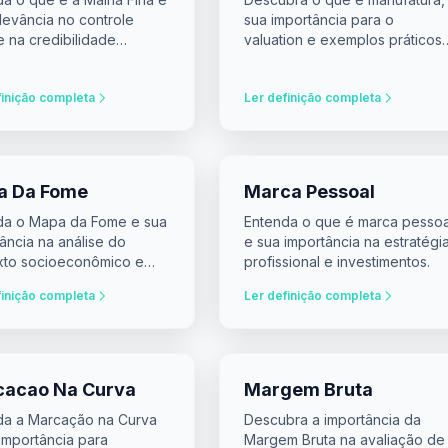
levância no controle
sua importância para o
 e na credibilidade
valuation e exemplos práticos
eira.
no mercado financeiro.
finição completa
Ler definição completa
a Da Fome
Marca Pessoal
da o Mapa da Fome e sua
Entenda o que é marca pessoa
ância na análise do
e sua importância na estratégi
xto socioeconômico e
profissional e investimentos.
imentos.
finição completa
Ler definição completa
cacao Na Curva
Margem Bruta
da a Marcação na Curva
Descubra a importância da
importância para
Margem Bruta na avaliação de