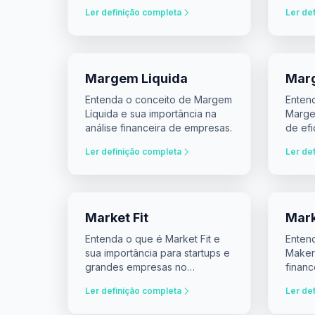
de empresas.
Ler definição completa
Ler de
Margem Liquida
Mar
Entenda o conceito de Margem
Enten
Líquida e sua importância na
Marge
análise financeira de empresas.
de efi
invest
Ler definição completa
Ler de
Market Fit
Mark
Entenda o que é Market Fit e
Enten
sua importância para startups e
Maker
grandes empresas no
financ
alinhamento de produtos e
tomad
Ler definição completa
Ler de
demandas de mercado.