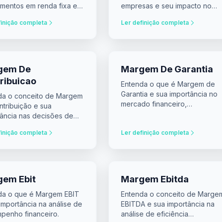
imentos em renda fixa e a
empresas e seu impacto no
a de decisão.
investimento.
finição completa
Ler definição completa
gem De
Margem De Garantia
ribuicao
Entenda o que é Margem de
Garantia e sua importância no
da o conceito de Margem
mercado financeiro,
ntribuição e sua
influenciando decisões de
tância nas decisões de
investimento e valuation.
imento e pricing.
finição completa
Ler definição completa
em Ebit
Margem Ebitda
da o que é Margem EBIT
Entenda o conceito de Marge
importância na análise de
EBITDA e sua importância na
penho financeiro.
análise de eficiência