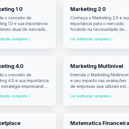
eting 1 0
Marketing 2 0
da o conceito de
Conheça o Marketing 2.0 e su
ing 1.0 e sua importância
importância para o mercado,
ntexto atual de mercado
focando na necessidade do
stimentos.
consumidor e personalização
finição completa
Ler definição completa
de produtos.
eting 4.0
Marketing Multinivel
da o conceito de
Entenda o Marketing Multinível
ing 4.0 e sua importância
e seu impacto nas avaliações
 estratégia empresarial e
de empresas que utilizam este
ado financeiro.
modelo de negócio.
finição completa
Ler definição completa
etplace
Matematica Financeir