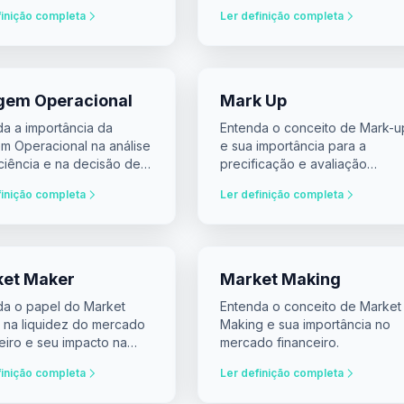
operacional de empresas.
finição completa
Ler definição completa
gem Operacional
Mark Up
da a importância da
Entenda o conceito de Mark-u
m Operacional na análise
e sua importância para a
ciência e na decisão de
precificação e avaliação
imentos.
financeira das empresas.
finição completa
Ler definição completa
et Maker
Market Making
da o papel do Market
Entenda o conceito de Market
 na liquidez do mercado
Making e sua importância no
eiro e seu impacto na
mercado financeiro.
a de decisões.
finição completa
Ler definição completa