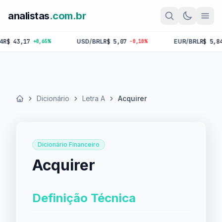
analistas
.com.br
 43,17
USD/BRL
R$ 5,07
EUR/BRL
R$ 5,84
+0,65%
-0,10%
-0
Dicionário
Letra A
Acquirer
Início
Dicionário Financeiro
Acquirer
Definição Técnica