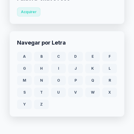
Acquirer
Navegar por Letra
A
B
C
D
E
F
G
H
I
J
K
L
M
N
O
P
Q
R
S
T
U
V
W
X
Y
Z