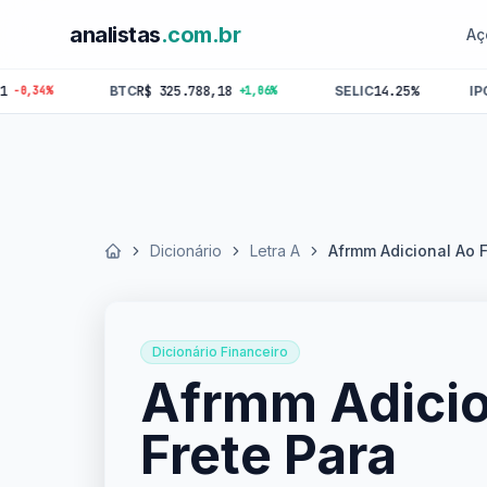
analistas
.com.br
Aç
BTC
R$ 325.788,18
SELIC
14.25%
IPCA
4.64%
+1,06%
Dicionário
Letra A
Afrmm Adicional Ao 
Início
Dicionário Financeiro
Afrmm Adicio
Frete Para