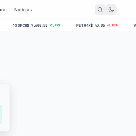
rar
Notícias
GSPC
R$ 7.600,50
PETR4
R$ 43,05
VALE3
R$ 
+1,48%
-0,85%