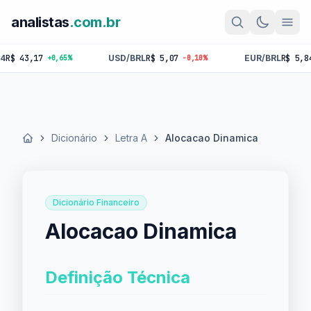
analistas
.com.br
43,17
USD/BRL
R$ 5,07
EUR/BRL
R$ 5,84
+0,65%
-0,10%
-0,
Dicionário
Letra A
Alocacao Dinamica
Início
Dicionário Financeiro
Alocacao Dinamica
Definição Técnica