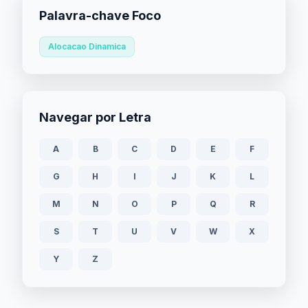
Palavra-chave Foco
Alocacao Dinamica
Navegar por Letra
A
B
C
D
E
F
G
H
I
J
K
L
M
N
O
P
Q
R
S
T
U
V
W
X
Y
Z