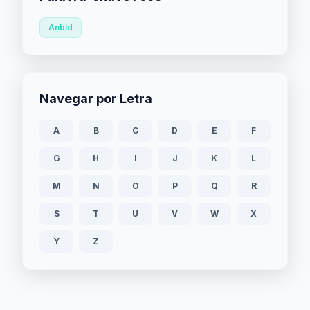
Anbid
Navegar por Letra
A
B
C
D
E
F
G
H
I
J
K
L
M
N
O
P
Q
R
S
T
U
V
W
X
Y
Z