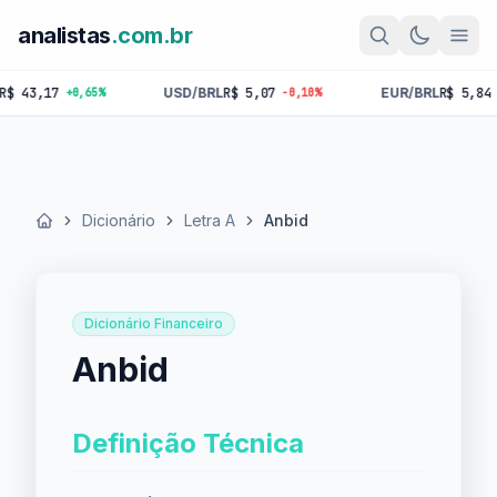
analistas
.com.br
3,17
USD/BRL
R$ 5,07
EUR/BRL
R$ 5,84
+0,65%
-0,10%
-0,1
Dicionário
Letra A
Anbid
Início
Dicionário Financeiro
Anbid
Definição Técnica