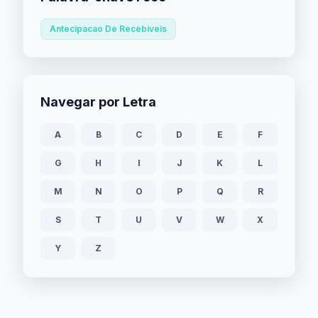
Antecipacao De Recebiveis
Navegar por Letra
A
B
C
D
E
F
G
H
I
J
K
L
M
N
O
P
Q
R
S
T
U
V
W
X
Y
Z