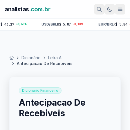
analistas
.com.br
17
USD/BRL
R$ 5,07
EUR/BRL
R$ 5,84
+0,65%
-0,10%
-0,18%
Dicionário
Letra A
Início
Antecipacao De Recebiveis
Dicionário Financeiro
Antecipacao De
Recebiveis