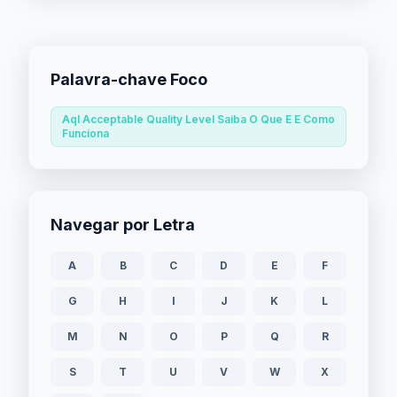
Palavra-chave Foco
Aql Acceptable Quality Level Saiba O Que E E Como
Funciona
Navegar por Letra
A
B
C
D
E
F
G
H
I
J
K
L
M
N
O
P
Q
R
S
T
U
V
W
X