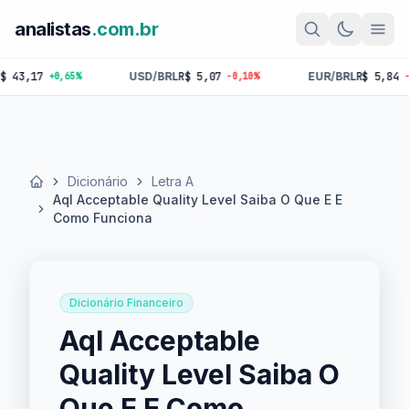
analistas
.com.br
17
USD/BRL
R$ 5,07
EUR/BRL
R$ 5,84
+0,65%
-0,10%
-0,18%
Dicionário
Letra A
Início
Aql Acceptable Quality Level Saiba O Que E E
Como Funciona
Dicionário Financeiro
Aql Acceptable
Quality Level Saiba O
Que E E Como