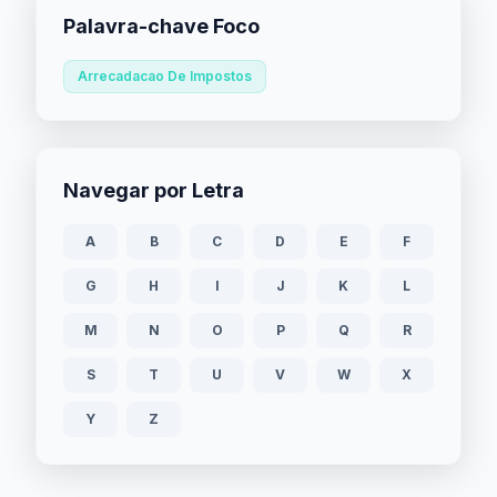
Palavra-chave Foco
Arrecadacao De Impostos
Navegar por Letra
A
B
C
D
E
F
G
H
I
J
K
L
M
N
O
P
Q
R
S
T
U
V
W
X
Y
Z