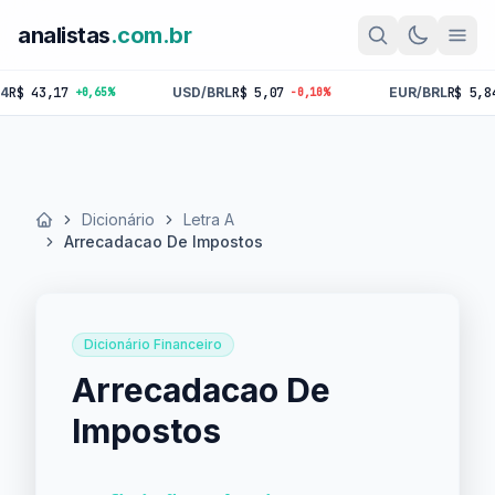
analistas
.com.br
 43,17
USD/BRL
R$ 5,07
EUR/BRL
R$ 5,84
+0,65%
-0,10%
-0
Dicionário
Letra A
Início
Arrecadacao De Impostos
Dicionário Financeiro
Arrecadacao De
Impostos