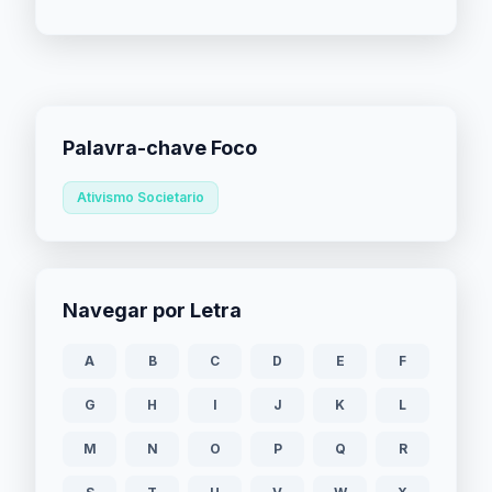
Palavra-chave Foco
Ativismo Societario
Navegar por Letra
A
B
C
D
E
F
G
H
I
J
K
L
M
N
O
P
Q
R