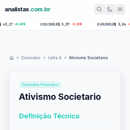
analistas
.com.br
,17
USD/BRL
R$ 5,07
EUR/BRL
R$ 5,84
+0,65%
-0,10%
-0,18%
Dicionário
Letra A
Ativismo Societario
Início
Dicionário Financeiro
Ativismo Societario
Definição Técnica