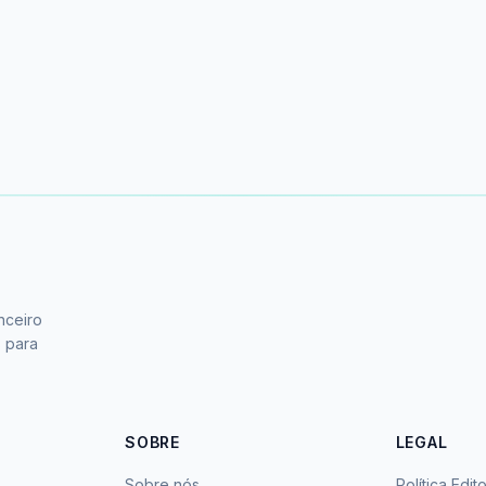
nceiro
s para
SOBRE
LEGAL
Sobre nós
Política Edito