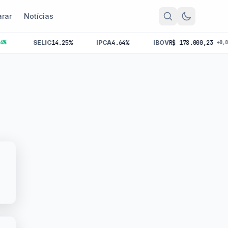
rar
Notícias
SELIC
14.25%
IPCA
4.64%
IBOV
R$ 178.000,23
+0,00%