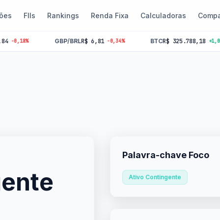
ões
FIIs
Rankings
Renda Fixa
Calculadoras
Compa
GBP/BRL
R$ 6,81
BTC
R$ 325.788,18
8%
-0,34%
+1,06%
Palavra-chave Foco
gente
Ativo Contingente