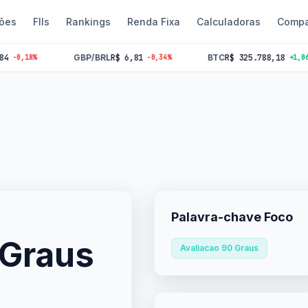
ões
FIIs
Rankings
Renda Fixa
Calculadoras
Compa
GBP/BRL
R$ 6,81
BTC
R$ 325.788,18
-0,34%
+1,06%
Palavra-chave Foco
 Graus
Avaliacao 90 Graus