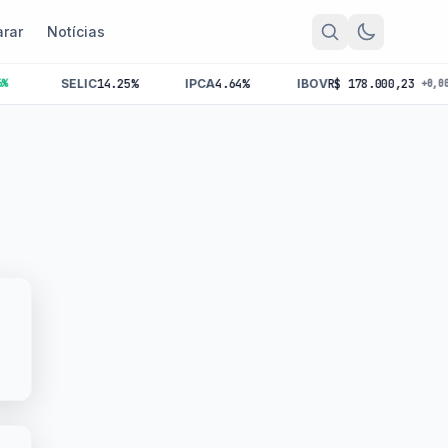
rar
Notícias
SELIC
14.25%
IPCA
4.64%
IBOV
R$ 178.000,23
+0,00%