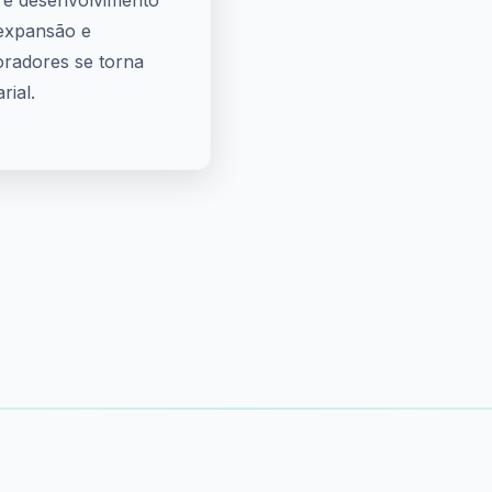
 e desenvolvimento
 expansão e
oradores se torna
rial.