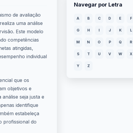
Navegar por Letra
ismo de avaliação
A
B
C
D
E
F
realiza uma análise
G
H
I
J
K
L
rvisão. Este modelo
indo competências
M
N
O
P
Q
R
etas atingidas,
S
T
U
V
W
X
esempenho individual
Y
Z
encial que os
jam objetivos e
 análise seja justa e
penas identifique
também estabeleça
 profissional do