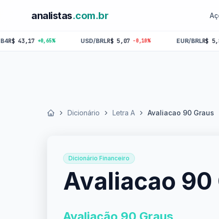
analistas
.com.br
Aç
,17
USD/BRL
R$ 5,07
EUR/BRL
R$ 5,84
+0,65%
-0,10%
-0,18%
Dicionário
Letra A
Avaliacao 90 Graus
Início
Dicionário Financeiro
Avaliacao 90
Avaliação 90 Graus