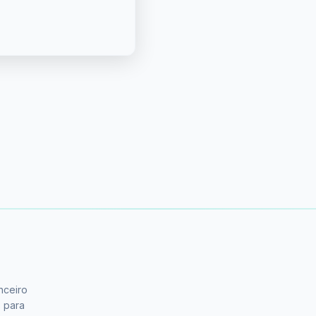
nceiro
s para