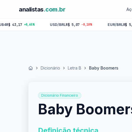
analistas
.com.br
Aç
 43,17
USD/BRL
R$ 5,07
EUR/BRL
R$ 5,84
+0,65%
-0,10%
-0
Dicionário
Letra B
Baby Boomers
Início
Dicionário Financeiro
Baby Boomer
Definição técnica