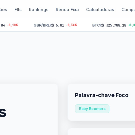
ões
FIIs
Rankings
Renda Fixa
Calculadoras
Compa
GBP/BRL
R$ 6,81
BTC
R$ 325.788,18
,18%
-0,34%
+1,06%
Palavra-chave Foco
s
Baby Boomers