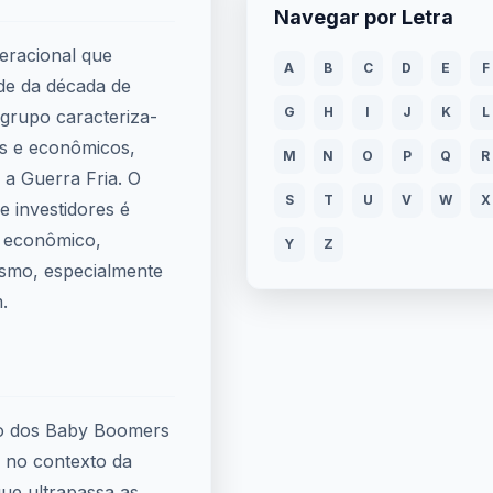
Navegar por Letra
eracional que
A
B
C
D
E
F
de da década de
G
H
I
J
K
L
grupo caracteriza-
ais e econômicos,
M
N
O
P
Q
R
a Guerra Fria. O
S
T
U
V
W
X
 investidores é
o econômico,
Y
Z
ismo, especialmente
.
ção dos Baby Boomers
o no contexto da
ue ultrapassa as