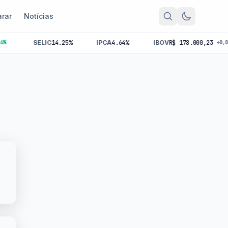
rar
Notícias
SELIC
14.25%
IPCA
4.64%
IBOV
R$ 178.000,23
+0,00%