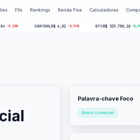
ões
FIIs
Rankings
Renda Fixa
Calculadoras
Compa
GBP/BRL
R$ 6,81
BTC
R$ 325.788,18
8%
-0,34%
+1,06%
Palavra-chave Foco
ial
Banco Comercial