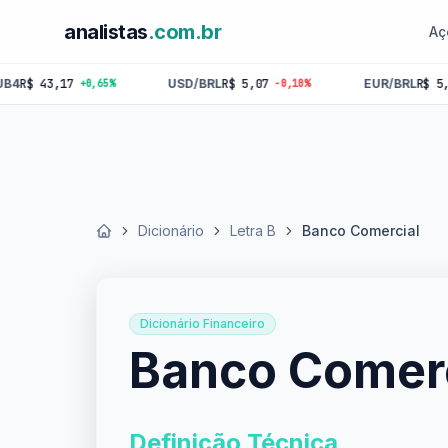
analistas
.com.br
Aç
3,17
USD/BRL
R$ 5,07
EUR/BRL
R$ 5,84
+0,65%
-0,10%
-0,1
Dicionário
Letra B
Banco Comercial
Início
Dicionário Financeiro
Banco Comerc
Definição Técnica