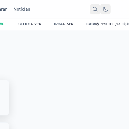
rar
Notícias
SELIC
14.25%
IPCA
4.64%
IBOV
R$ 178.000,23
+0,00%