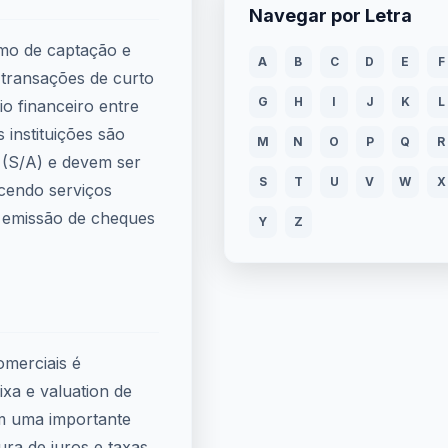
Navegar por Letra
mo de captação e
A
B
C
D
E
F
 transações de curto
G
H
I
J
K
L
o financeiro entre
 instituições são
M
N
O
P
Q
R
(S/A) e devem ser
S
T
U
V
W
X
cendo serviços
, emissão de cheques
Y
Z
merciais é
ixa e valuation de
m uma importante
ura de juros e taxas