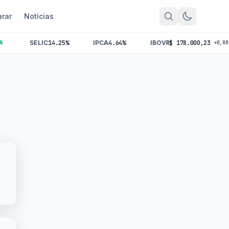
rar
Notícias
SELIC
14.25%
IPCA
4.64%
IBOV
R$ 178.000,23
+0,00%