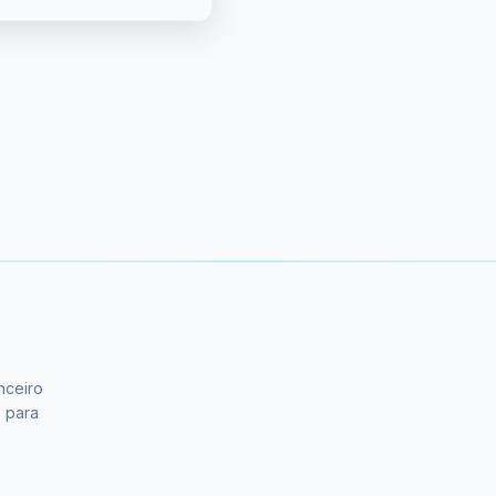
nceiro
s para