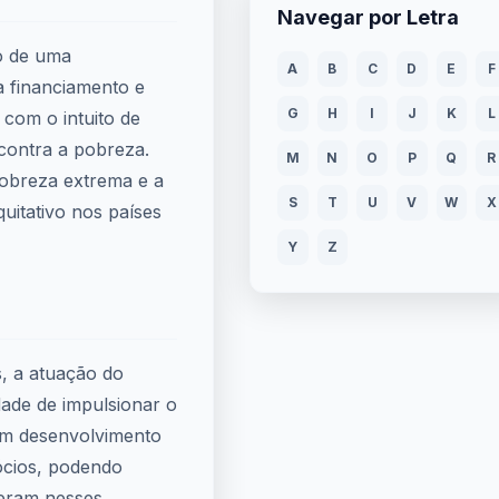
Navegar por Letra
o de uma
A
B
C
D
E
F
a financiamento e
G
H
I
J
K
L
 com o intuito de
contra a pobreza.
M
N
O
P
Q
R
obreza extrema e a
S
T
U
V
W
X
itativo nos países
Y
Z
s, a atuação do
dade de impulsionar o
em desenvolvimento
ócios, podendo
peram nesses