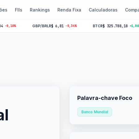
ões
FIIs
Rankings
Renda Fixa
Calculadoras
Compa
GBP/BRL
R$ 6,81
BTC
R$ 325.788,18
%
-0,34%
+1,06%
Palavra-chave Foco
al
Banco Mundial