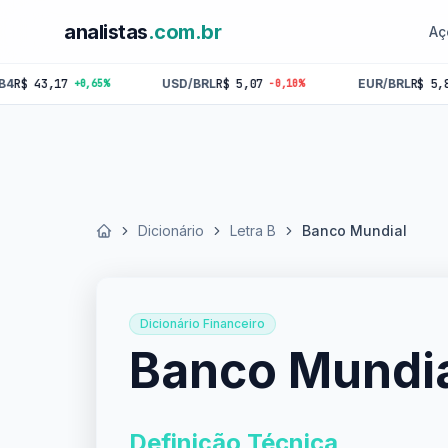
analistas
.com.br
Aç
3,17
USD/BRL
R$ 5,07
EUR/BRL
R$ 5,84
+0,65%
-0,10%
-0,18
Dicionário
Letra B
Banco Mundial
Início
Dicionário Financeiro
Banco Mundi
Definição Técnica