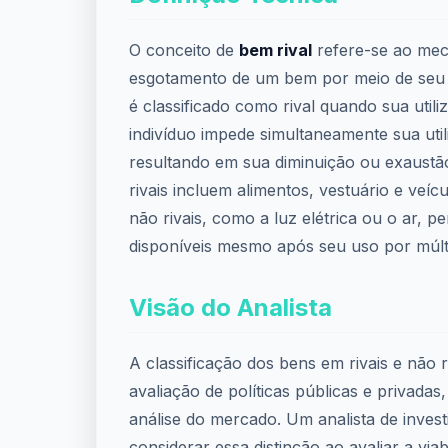
O conceito de
bem rival
refere-se ao me
esgotamento de um bem por meio de se
é classificado como rival quando sua util
indivíduo impede simultaneamente sua util
resultando em sua diminuição ou exaustã
rivais incluem alimentos, vestuário e veí
não rivais, como a luz elétrica ou o ar,
disponíveis mesmo após seu uso por múlti
Visão do Analista
A classificação dos bens em rivais e não r
avaliação de políticas públicas e privada
análise do mercado. Um analista de inves
considerar essa distinção ao avaliar a via