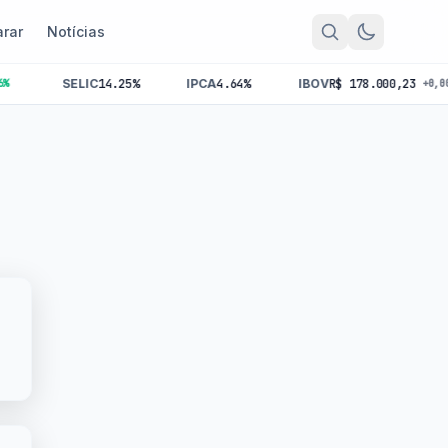
rar
Notícias
SELIC
14.25%
IPCA
4.64%
IBOV
R$ 178.000,23
+0,00%