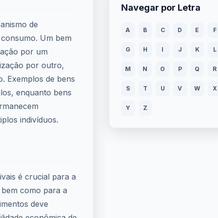
Navegar por Letra
canismo de
A
B
C
D
E
F
u consumo. Um bem
G
H
I
J
K
L
ização por um
ização por outro,
M
N
O
P
Q
R
o. Exemplos de bens
S
T
U
V
W
X
culos, enquanto bens
 permanecem
Y
Z
plos indivíduos.
ivais é crucial para a
s, bem como para a
timentos deve
bilidade econômica de