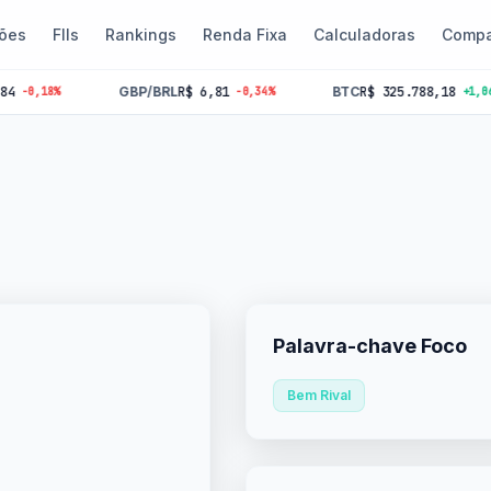
ões
FIIs
Rankings
Renda Fixa
Calculadoras
Compa
GBP/BRL
R$ 6,81
BTC
R$ 325.788,18
18%
-0,34%
+1,06%
Palavra-chave Foco
Bem Rival