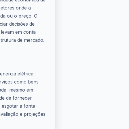
setores onde a
nda ou o preço. O
ciar decisões de
e levam em conta
strutura de mercado.
nergia elétrica
serviços como bens
ntada, mesmo em
ade de fornecer
 esgotar a fonte
avaliação e projeções