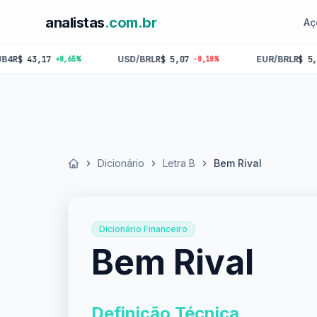
analistas
.com.br
Aç
43,17
USD/BRL
R$ 5,07
EUR/BRL
R$ 5,84
+0,65%
-0,10%
-0,
Dicionário
Letra B
Bem Rival
Início
Dicionário Financeiro
Bem Rival
Definição Técnica