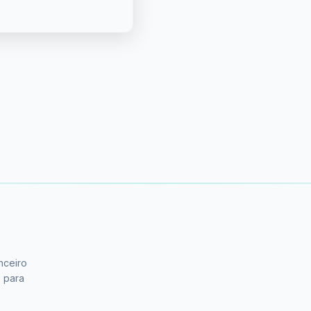
nceiro
s para